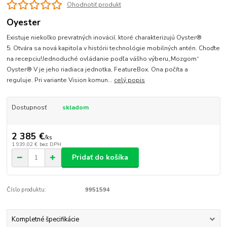
Ohodnotiť produkt
Oyester
Existuje niekoľko prevratných inovácií, ktoré charakterizujú Oyster®
5. Otvára sa nová kapitola v histórii technológie mobilných antén. Choďte
na recepciu!Jednoduché ovládanie podľa vášho výberu„Mozgom“
Oyster® V je jeho riadiaca jednotka, FeatureBox. Ona počíta a
reguluje. Pri variante Vision komun...
celý popis
Dostupnosť
skladom
2 385 €
/
ks
1 939,02 €
bez DPH
Pridať do košíka
Číslo produktu:
9951594
Kompletné špecifikácie