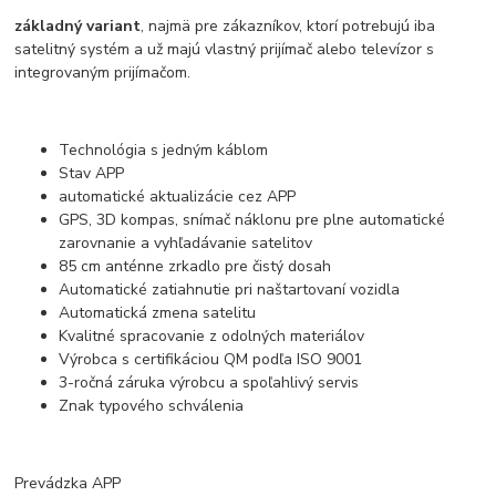
základný variant
, najmä pre zákazníkov, ktorí potrebujú iba
satelitný systém a už majú vlastný prijímač alebo televízor s
integrovaným prijímačom.
Technológia s jedným káblom
Stav APP
automatické aktualizácie cez APP
GPS, 3D kompas, snímač náklonu pre plne automatické
zarovnanie a vyhľadávanie satelitov
85 cm anténne zrkadlo pre čistý dosah
Automatické zatiahnutie pri naštartovaní vozidla
Automatická zmena satelitu
Kvalitné spracovanie z odolných materiálov
Výrobca s certifikáciou QM podľa ISO 9001
3-ročná záruka výrobcu a spoľahlivý servis
Znak typového schválenia
Prevádzka APP