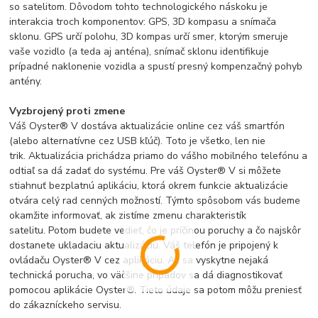
so satelitom. Dôvodom tohto technologického náskoku je
interakcia troch komponentov: GPS, 3D kompasu a snímača
sklonu. GPS určí polohu, 3D kompas určí smer, ktorým smeruje
vaše vozidlo (a teda aj anténa), snímač sklonu identifikuje
prípadné naklonenie vozidla a spustí presný kompenzačný pohyb
antény.
Vyzbrojený proti zmene
Váš Oyster® V dostáva aktualizácie online cez váš smartfón
(alebo alternatívne cez USB kľúč). Toto je všetko, len nie
trik. Aktualizácia prichádza priamo do vášho mobilného telefónu a
odtiaľ sa dá zadať do systému. Pre váš Oyster® V si môžete
stiahnuť bezplatnú aplikáciu, ktorá okrem funkcie aktualizácie
otvára celý rad cenných možností. Týmto spôsobom vás budeme
okamžite informovať, ak zistíme zmenu charakteristík
satelitu. Potom budete vedieť, čo je príčinou poruchy a čo najskôr
dostanete ukladaciu aktualizáciu. Váš telefón je pripojený k
ovládaču Oyster® V cez aplikáciu. Ak sa vyskytne nejaká
technická porucha, vo väčšine prípadov sa dá diagnostikovať
pomocou aplikácie Oyster®. Tieto údaje sa potom môžu preniesť
do zákazníckeho servisu.