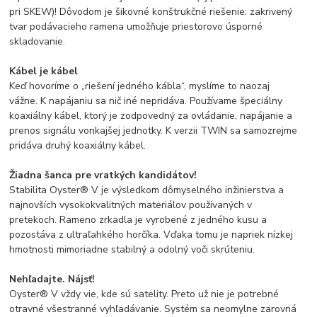
pri SKEW)! Dôvodom je šikovné konštrukčné riešenie: zakrivený
tvar podávacieho ramena umožňuje priestorovo úsporné
skladovanie.
Kábel je kábel
Keď hovoríme o „riešení jedného kábla“, myslíme to naozaj
vážne. K napájaniu sa nič iné nepridáva. Používame špeciálny
koaxiálny kábel, ktorý je zodpovedný za ovládanie, napájanie a
prenos signálu vonkajšej jednotky. K verzii TWIN sa samozrejme
pridáva druhý koaxiálny kábel.
Žiadna šanca pre vratkých kandidátov!
Stabilita Oyster® V je výsledkom dômyselného inžinierstva a
najnovších vysokokvalitných materiálov používaných v
pretekoch. Rameno zrkadla je vyrobené z jedného kusu a
pozostáva z ultraľahkého horčíka. Vďaka tomu je napriek nízkej
hmotnosti mimoriadne stabilný a odolný voči skrúteniu.
Nehľadajte. Nájsť!
Oyster® V vždy vie, kde sú satelity. Preto už nie je potrebné
otravné všestranné vyhľadávanie. Systém sa neomylne zarovná