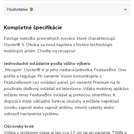
Hodnotenie
0
Kompletné špecifikácie
Existuje niekoľko prevratných inovácií, ktoré charakterizujú
Oyster® 5. Otvára sa nová kapitola v histórii technológie
mobilných antén. Choďte na recepciu!
Jednoduché ovládanie podľa vášho výberu
„Mozgom“ Oyster® V je jeho riadiaca jednotka, FeatureBox. Ona
počíta a reguluje. Pri variante Vision komunikujete s
FeatureBoxom cez ovládací panel, pri variante Premium na to
používate diaľkový ovládač od televízora. Vďaka mobilnej aplikácii
môžete teraz FeatureBox ovládať aj pomocou smartfónu. K
dispozícii máte základné funkcie obsluhy a môžete napríklad
zvonku zapnúť alebo vypnúť anténu, zmeniť satelity alebo
zobraziť nastavenia systému.
Obrovský krok
Výška v zloženom stave je len cca 17 cm (aj pri variante TWIN a