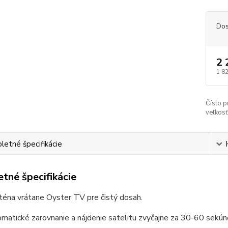
Dos
2 
1 8
Číslo p
veľkosť
etné špecifikácie
tné špecifikácie
téna vrátane Oyster TV pre čistý dosah.
matické zarovnanie a nájdenie satelitu zvyčajne za 30-60 sekún