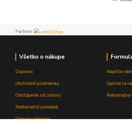
Partneri:
Všetko o nákupe
Formul
Doprava
Napíšte ná
Obchodné podmienky
Opýtať sa n
Odstúpenie od zmluvy
Reklamačný 
Reklamačný poriadok
Ochrana súkromia
Záručné podmienky