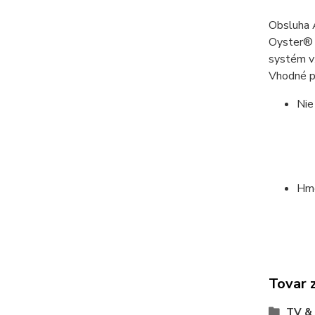
Obsluha
Oyster® s
systém v
Vhodné p
Nie
Hmo
Tovar 
TV &