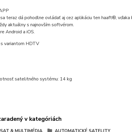
 APP
a teraz dá pohodlne ovládať aj cez aplikáciu ten haaft®, vďaka kto
ždy aktuálny s najnovším softvérom.
re Android a iOS.
 s variantom HDTV
tnosť satelitného systému: 14 kg
zaradený v kategóriách
 SAT & MULTIMÉDIA
AUTOMATICKÉ SATELITY