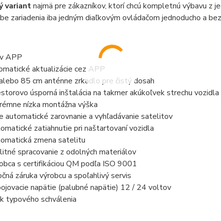
 variant
najmä pre zákazníkov, ktorí chcú kompletnú výbavu z 
obe zariadenia iba jedným diaľkovým ovládačom jednoducho a be
av APP
omatické aktualizácie cez APP
alebo 85 cm anténne zrkadlo pre čistý dosah
estorovo úsporná inštalácia na takmer akúkoľvek strechu vozidla
rémne nízka montážna výška
e automatické zarovnanie a vyhľadávanie satelitov
omatické zatiahnutie pri naštartovaní vozidla
omatická zmena satelitu
litné spracovanie z odolných materiálov
obca s certifikáciou QM podľa ISO 9001
očná záruka výrobcu a spoľahlivý servis
pojovacie napätie (palubné napätie) 12 / 24 voltov
k typového schválenia