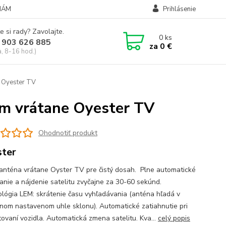
NÁM
Prihlásenie
e si rady? Zavolajte.
0
ks
 903 626 885
za
0 €
a, 8-16 hod.)
e Oyester TV
ém vrátane Oyester TV
Ohodnotiť produkt
ter
anténa vrátane Oyster TV pre čistý dosah. Plne automatické
anie a nájdenie satelitu zvyčajne za 30-60 sekúnd.
lógia LEM: skrátenie času vyhľadávania (anténa hľadá v
nom nastavenom uhle sklonu). Automatické zatiahnutie pri
tovaní vozidla. Automatická zmena satelitu. Kva...
celý popis