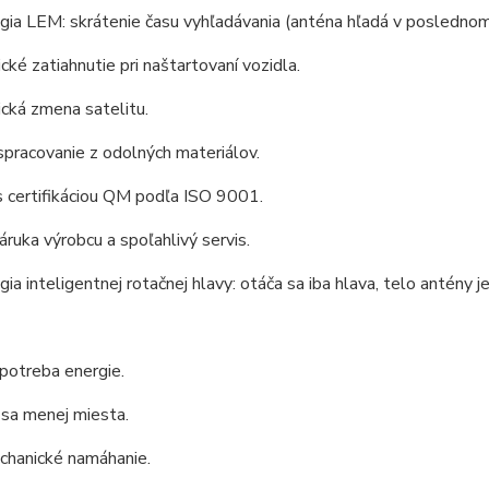
gia LEM: skrátenie času vyhľadávania (anténa hľadá v posledno
ké zatiahnutie pri naštartovaní vozidla.
cká zmena satelitu.
spracovanie z odolných materiálov.
 certifikáciou QM podľa ISO 9001.
áruka výrobcu a spoľahlivý servis.
ia inteligentnej rotačnej hlavy: otáča sa iba hlava, telo antény j
potreba energie.
 sa menej miesta.
chanické namáhanie.