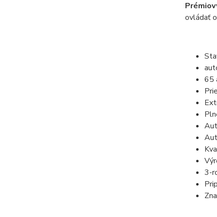
Prémiový
ovládať 
St
aut
65 
Pri
Ext
Pln
Aut
Aut
Kva
Výr
3-r
Pri
Zna