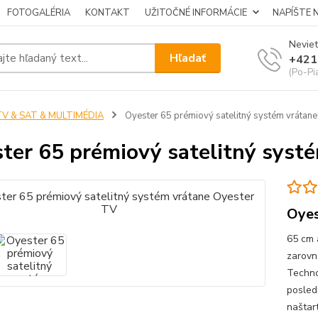
FOTOGALÉRIA
KONTAKT
UŽITOČNÉ INFORMÁCIE
NAPÍŠTE 
Neviet
Hľadať
+421
(Po-Pi
TV & SAT & MULTIMÉDIA
Oyester 65 prémiový satelitný systém vrátan
ter 65 prémiový satelitný syst
Oyes
65 cm 
zarovn
Techno
posled
naštar