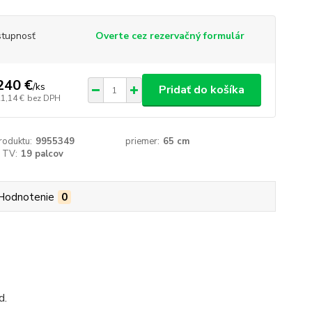
tupnosť
Overte cez rezervačný formulár
240 €
/
ks
Pridať do košíka
21,14 €
bez DPH
roduktu:
9955349
priemer:
65 cm
 TV:
19 palcov
Hodnotenie
0
d.