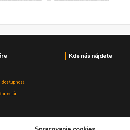
áre
Kde nás nájdete
m
a dostupnosť
formulár
Spracovanie cookies