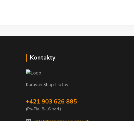
Kontakty
Karavan Shop Liptov
+421 903 626 885
(Po-Pia, 8-16 hod.)
info@karavanshopliptov.sk