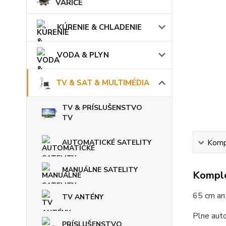
VARIČE
KÚRENIE & CHLADENIE
VODA & PLYN
TV & SAT & MULTIMÉDIA
TV & PRÍSLUŠENSTVO
TV
Kompl
AUTOMATICKÉ SATELITY
MANUÁLNE SATELITY
Komple
65 cm an
TV ANTÉNY
Plne auto
PRÍSLUŠENSTVO