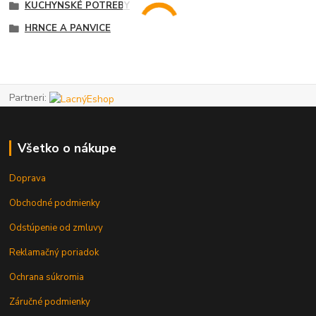
KUCHYNSKÉ POTREBY
HRNCE A PANVICE
Partneri:
Všetko o nákupe
Doprava
Obchodné podmienky
Odstúpenie od zmluvy
Reklamačný poriadok
Ochrana súkromia
Záručné podmienky