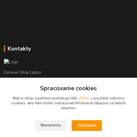
Kontakty
Karavan Shop Liptov
+421 903 626 885
Spracovanie cookies
(Po-Pia, 8-16 hod.)
Náš e-shop a partneri potrebujú Váš
súhlas
s použitím súborov
cookies, aby Vám mohli zobrazovať informácie týkajúce sa Vašich
info@karavanshopliptov.sk
záujmov.
Súhlasím
Nastavenia