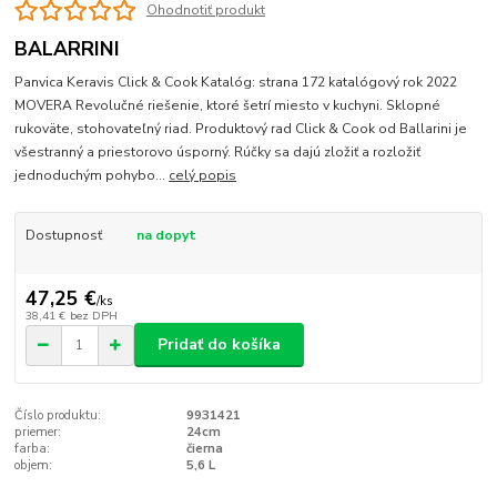
Ohodnotiť produkt
BALARRINI
Panvica Keravis Click & Cook Katalóg: strana 172 katalógový rok 2022
MOVERA Revolučné riešenie, ktoré šetrí miesto v kuchyni. Sklopné
rukoväte, stohovateľný riad. Produktový rad Click & Cook od Ballarini je
všestranný a priestorovo úsporný. Rúčky sa dajú zložiť a rozložiť
jednoduchým pohybo...
celý popis
Dostupnosť
na dopyt
47,25 €
/
ks
38,41 €
bez DPH
Pridať do košíka
Číslo produktu:
9931421
priemer:
24cm
farba:
čierna
objem:
5,6 L