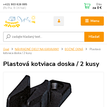
0
ks
+421 903 626 885
za
0 €
(Po-Pia, 8-16 hod.)
Menu
Hľadať
Úvod
NÁHRADNÉ DIELY NA KARAVANY
BOČNÉ OKNÁ
Plastová
kotviaca doska / 2 kusy
Plastová kotviaca doska / 2 kusy