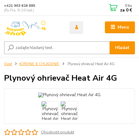
0
ks
+421 903 626 885
za
0 €
(Po-Pia, 8-16 hod.)
Menu
Hľadať
Úvod
KÚRENIE & CHLADENIE
Plynový ohrievač Heat Air 4G
Plynový ohrievač Heat Air 4G
Ohodnotiť produkt