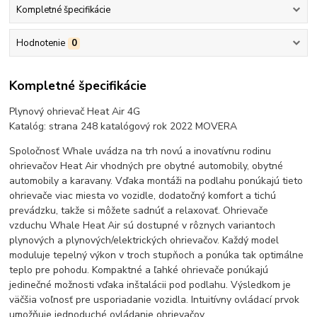
Kompletné špecifikácie
Hodnotenie
0
Kompletné špecifikácie
Plynový ohrievač Heat Air 4G
Katalóg: strana 248 katalógový rok 2022 MOVERA
Spoločnosť Whale uvádza na trh novú a inovatívnu rodinu
ohrievačov Heat Air vhodných pre obytné automobily, obytné
automobily a karavany. Vďaka montáži na podlahu ponúkajú tieto
ohrievače viac miesta vo vozidle, dodatočný komfort a tichú
prevádzku, takže si môžete sadnúť a relaxovať. Ohrievače
vzduchu Whale Heat Air sú dostupné v rôznych variantoch
plynových a plynových/elektrických ohrievačov. Každý model
moduluje tepelný výkon v troch stupňoch a ponúka tak optimálne
teplo pre pohodu. Kompaktné a ľahké ohrievače ponúkajú
jedinečné možnosti vďaka inštalácii pod podlahu. Výsledkom je
väčšia voľnosť pre usporiadanie vozidla. Intuitívny ovládací prvok
umožňuje jednoduché ovládanie ohrievačov.