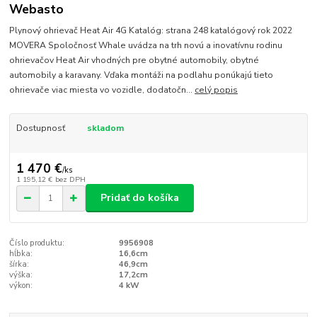
Webasto
Plynový ohrievač Heat Air 4G Katalóg: strana 248 katalógový rok 2022
MOVERA Spoločnosť Whale uvádza na trh novú a inovatívnu rodinu
ohrievačov Heat Air vhodných pre obytné automobily, obytné
automobily a karavany. Vďaka montáži na podlahu ponúkajú tieto
ohrievače viac miesta vo vozidle, dodatočn...
celý popis
Dostupnosť
skladom
1 470 €
/
ks
1 195,12 €
bez DPH
Pridať do košíka
Číslo produktu:
9956908
hĺbka:
16,6cm
šírka:
46,9cm
výška:
17,2cm
výkon:
4 kW