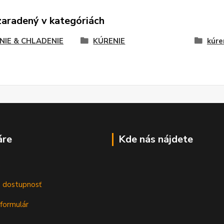
zaradený v kategóriách
NIE & CHLADENIE
KÚRENIE
kúre
áre
Kde nás nájdete
m
a dostupnosť
formulár