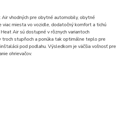
t Air vhodných pre obytné automobily, obytné
 viac miesta vo vozidle, dodatočný komfort a tichú
 Heat Air sú dostupné v rôznych variantoch
v troch stupňoch a ponúka tak optimálne teplo pre
nštalácii pod podlahu. Výsledkom je väčšia voľnosť pre
anie ohrievačov.