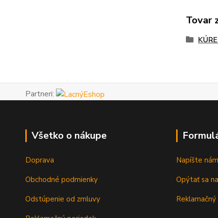
Tovar 
KÚRE
Partneri:
Všetko o nákupe
Formul
Doprava
Napíšte ná
Obchodné podmienky
Opýtať sa n
Odstúpenie od zmluvy
Reklamačný 