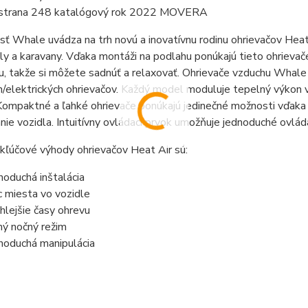
 strana 248 katalógový rok 2022 MOVERA
ť Whale uvádza na trh novú a inovatívnu rodinu ohrievačov Hea
y a karavany. Vďaka montáži na podlahu ponúkajú tieto ohrievače
, takže si môžete sadnúť a relaxovať. Ohrievače vzduchu Whale
/elektrických ohrievačov. Každý model moduluje tepelný výkon 
ompaktné a ľahké ohrievače ponúkajú jedinečné možnosti vďaka i
nie vozidla. Intuitívny ovládací prvok umožňuje jednoduché ovlád
kľúčové výhody ohrievačov Heat Air sú:
noduchá inštalácia
c miesta vo vozidle
hlejšie časy ohrevu
hý nočný režim
noduchá manipulácia