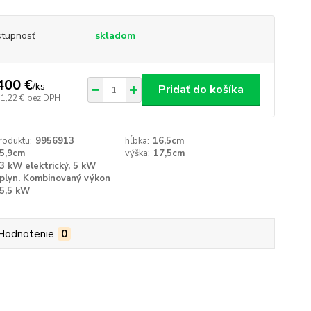
tupnosť
skladom
400 €
/
ks
Pridať do košíka
51,22 €
bez DPH
roduktu:
9956913
hĺbka:
16,5cm
5,9cm
výška:
17,5cm
3 kW elektrický, 5 kW
plyn. Kombinovaný výkon
5,5 kW
Hodnotenie
0