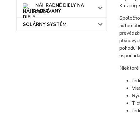
Katalóg:
NÁHRADNÉ DIELY NA
KARAVANY
Spoločnos
SOLÁRNY SYSTÉM
automobil
prevádzku
plynových
pohodu. K
usporiada
Niektoré 
Jed
Via
Rýc
Tic
Jed