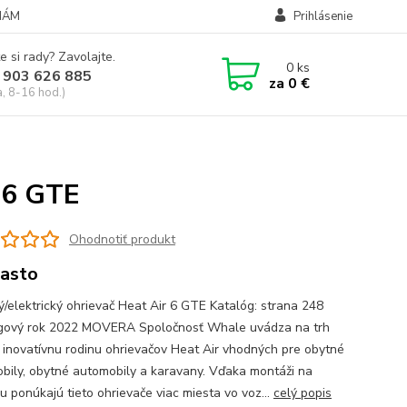
NÁM
Prihlásenie
e si rady? Zavolajte.
0
ks
 903 626 885
za
0 €
a, 8-16 hod.)
r 6 GTE
Ohodnotiť produkt
asto
ý/elektrický ohrievač Heat Air 6 GTE Katalóg: strana 248
gový rok 2022 MOVERA Spoločnosť Whale uvádza na trh
 inovatívnu rodinu ohrievačov Heat Air vhodných pre obytné
bily, obytné automobily a karavany. Vďaka montáži na
u ponúkajú tieto ohrievače viac miesta vo voz...
celý popis