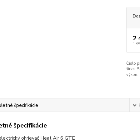
Dos
2 
1 9
Číslo p
šírka:
5
výkon:
etné špecifikácie
tné špecifikácie
lektrický ohrievač Heat Air 6 GTE