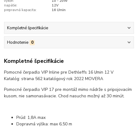
výkon:
10 - 20W
napätie:
12V
prepravná kapacita:
16 l/min
Kompletné špecifikácie
Hodnotenie
0
Kompletné špecifikácie
Pomocné čerpadlo VIP Inline pre Dethleffs 16 l/min 12 V
Katalóg: strana 562 katalógový rok 2022 MOVERA
Pomocné čerpadlo VIP 17 pre montáž mimo nádrže s pripojovacím
kusom, nie samonasávacie. Chod nasucho možný až 30 minút.
Prúd: 1,8A max
Dopravná výška: max 6,50 m