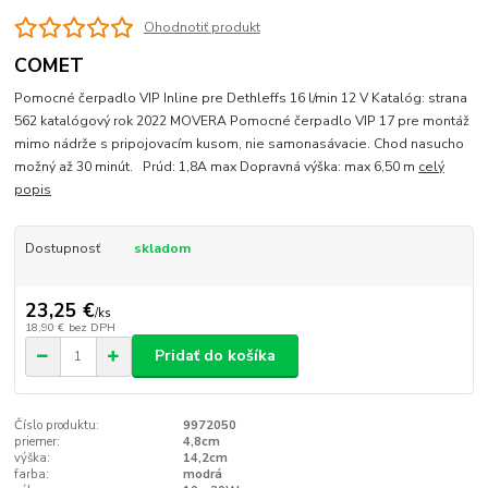
Ohodnotiť produkt
COMET
Pomocné čerpadlo VIP Inline pre Dethleffs 16 l/min 12 V Katalóg: strana
562 katalógový rok 2022 MOVERA Pomocné čerpadlo VIP 17 pre montáž
mimo nádrže s pripojovacím kusom, nie samonasávacie. Chod nasucho
možný až 30 minút. Prúd: 1,8A max Dopravná výška: max 6,50 m
celý
popis
Dostupnosť
skladom
23,25 €
/
ks
18,90 €
bez DPH
Pridať do košíka
Číslo produktu:
9972050
priemer:
4,8cm
výška:
14,2cm
farba:
modrá