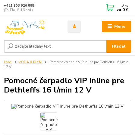
0
ks
+421 903 626 885
za
0 €
(Po-Pia, 8-16 hod.)
Menu
Hľadať
Úvod
VODA & PLYN
Pomocné čerpadlo VIP Inline pre Dethleffs 16 l/min
12 V
Pomocné čerpadlo VIP Inline pre
Dethleffs 16 l/min 12 V