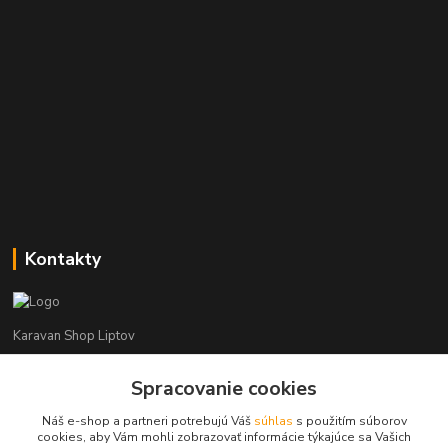
Kontakty
Karavan Shop Liptov
+421 903 626 885
Spracovanie cookies
(Po-Pia, 8-16 hod.)
Náš e-shop a partneri potrebujú Váš
súhlas
s použitím súborov
cookies, aby Vám mohli zobrazovať informácie týkajúce sa Vašich
info@karavanshopliptov.sk