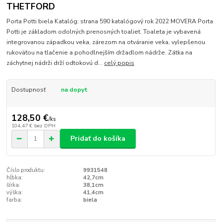
THETFORD
Porta Potti biela Katalóg: strana 590 katalógový rok 2022 MOVERA Porta
Potti je základom odolných prenosných toaliet. Toaleta je vybavená
integrovanou západkou veka, zárezom na otváranie veka, vylepšenou
rukoväťou na tlačenie a pohodlnejším držadlom nádrže. Zátka na
záchytnej nádrži drží odtokovú d...
celý popis
Dostupnosť
na dopyt
128,50 €
/
ks
104,47 €
bez DPH
Pridať do košíka
Číslo produktu:
9931548
hĺbka:
42,7cm
šírka:
38,1cm
výška:
41,4cm
farba:
biela