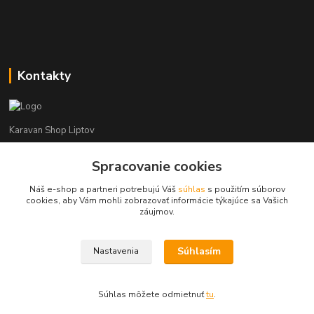
Kontakty
Karavan Shop Liptov
+421 903 626 885
Spracovanie cookies
(Po-Pia, 8-16 hod.)
Náš e-shop a partneri potrebujú Váš
súhlas
s použitím súborov
cookies, aby Vám mohli zobrazovať informácie týkajúce sa Vašich
info@karavanshopliptov.sk
záujmov.
Súhlasím
Nastavenia
Súhlas môžete odmietnuť
tu
.
Vytvorené na
Eshop-rychlo.sk