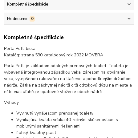
Kompletné špecifikácie
Hodnotenie
0
Kompletné špecifikácie
Porta Potti biela
Katalóg: strana 590 katalógový rok 2022 MOVERA
Porta Potti je základom odolných prenosných toaliet. Toaleta je
vybavená integrovanou západkou veka, zárezom na otváranie
veka, vylepšenou rukoväťou na tlačenie a pohodlnejším držadlom
nádrže. Zátka na záchytnej nádrži drží odtokovú dýzu na mieste a
ešte viac uľahčuje opätovné vloženie oboch nádrží.
Výhody
Vyvinutý vynálezcom prenosnej toalety
Vynikajúca kvalita vďaka 40-ročným skúsenostiam s
mobilnými sanitárnymi riešeniami
Ľahký, kvalitný plast