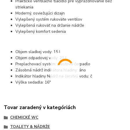
Praktické ventilačné tlačidlo pre vyprázdňovanie bez
striekania
Moderný, osviežujúci dizajn
Vylepšený systém rukoväte ventilov
Vylepšená rukoväť na držanie nádrže
Vylepšený komfort sedenia
Objem sladkej vody: 15 l
Objem odpadovej vody: 21 l
Preplachovací systém: piestové čerpadlo
Zásobná nádrž indikátora hladiny: áno
Indikátor hladiny Nádrž na čerstvú vodu: č
Výška sedadla: 16"
Tovar zaradený v kategóriách
CHEMICKÉ WC
TOALETY & NÁDRŽE