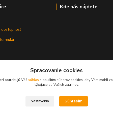
áre
Kde nás nájdete
m
a dostupnosť
formulár
Spracovanie cookies
eri potrebujú Váš
súhlas
s použitím súborov cookies, aby Vám mohli zo
týkajúce sa Vašich záujmov.
Súhlasím
Nastavenia