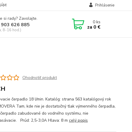
NÁM
Prihlásenie
e si rady? Zavolajte.
0
ks
 903 626 885
za
0 €
a, 8-16 hod.)
Ohodnotiť produkt
CH
ovacie čerpadlo 18 l/min. Katalóg: strana 563 katalógový rok
OVERA Tam, kde nie je dostatočný tlak výmenného čerpadla,
o čerpadlo zabudované do vodného systému, nie
sávacie. Prúd: 2,5-3,0A Hlava: 8 m
celý popis