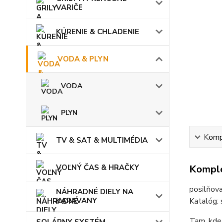
VARIČE
KÚRENIE & CHLADENIE
VODA & PLYN
VODA
PLYN
Kompl
TV & SAT & MULTIMÉDIA
VOĽNÝ ČAS & HRAČKY
Komple
posilňova
NÁHRADNÉ DIELY NA
KARAVANY
Katalóg:
Tam, kde
SOLÁRNY SYSTÉM