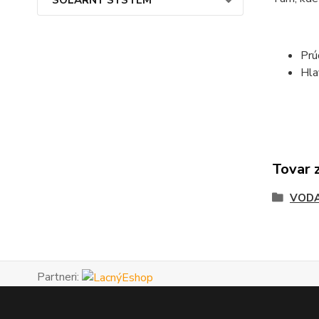
Prú
Hla
Tovar 
VODA
Partneri: