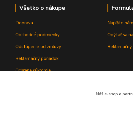
Všetko o nákupe
Formul
Doprava
Napíšte ná
Obchodné podmienky
Opýtať sa n
Odstúpenie od zmluvy
Reklamačný 
Reklamačný poriadok
Ochrana súkromia
Záručné podmienky
Náš e-shop a partn