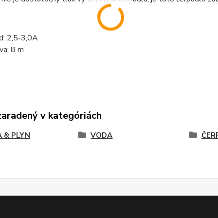
d: 2,5-3,0A
va: 8 m
zaradený v kategóriách
 & PLYN
VODA
ČER