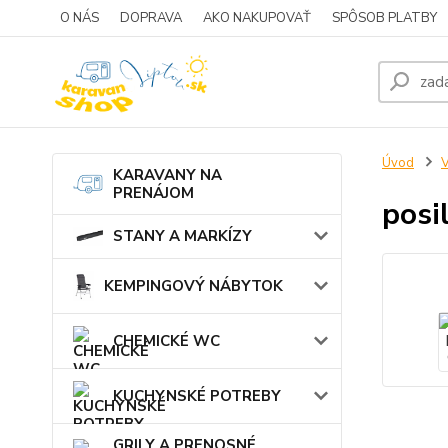
O NÁS
DOPRAVA
AKO NAKUPOVAŤ
SPÔSOB PLATBY
Úvod
KARAVANY NA
PRENÁJOM
posi
STANY A MARKÍZY
KEMPINGOVÝ NÁBYTOK
CHEMICKÉ WC
KUCHYNSKÉ POTREBY
GRILY A PRENOSNÉ