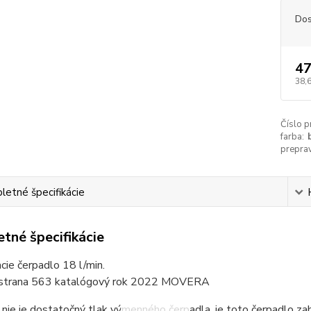
Dos
47
38,
Číslo p
farba:
preprav
etné špecifikácie
tné špecifikácie
cie čerpadlo 18 l/min.
 strana 563 katalógový rok 2022 MOVERA
 nie je dostatočný tlak výmenného čerpadla, je toto čerpadlo 