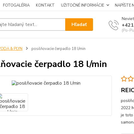
FOTOGALÉRIA
KONTAKT
UŽITOČNÉ INFORMÁCIE
NAPÍŠTE 
Neviet
Hľadať
+421
(Po-Pi
VODA & PLYN
posilňovacie čerpadlo 18 l/min
lňovacie čerpadlo 18 l/min
REI
posilň
2022 M
je tot
samona