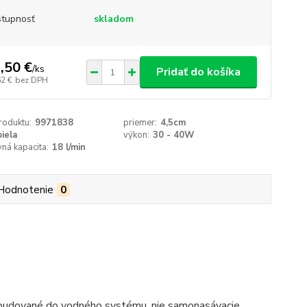
tupnosť
skladom
,50 €
/
ks
Pridať do košíka
62 €
bez DPH
roduktu:
9971838
priemer:
4,5cm
biela
výkon:
30 - 40W
ná kapacita:
18 l/min
Hodnotenie
0
zabudované do vodného systému, nie samonasávacie.