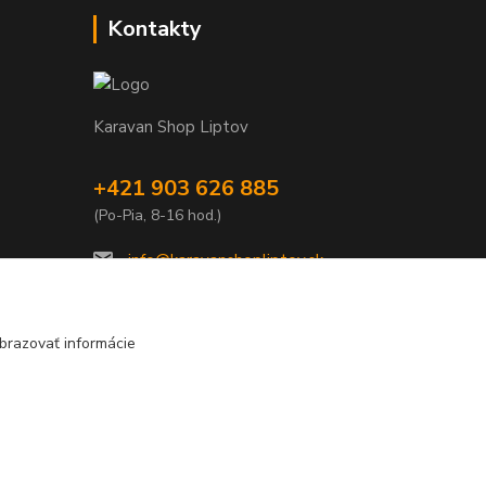
Kontakty
Karavan Shop Liptov
+421 903 626 885
(Po-Pia, 8-16 hod.)
info@karavanshopliptov.sk
brazovať informácie