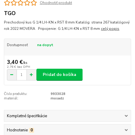
Ohodnotiť produkt
TGO
Prechodový kus G 1/4 LH-KN x RST 8 mm Katalóg: strana 267 katalógový
rok 2022 MOVERA Pripojenie: G 1/4 LH-KN x RST 8 mm
celý popis
Dostupnosť
na dopyt
3,40 €
/
ks
2,76 €
bez DPH
Pridať do košíka
Číslo produktu:
9933028
materiál:
mosadz
Kompletné špecifikácie
Hodnotenie
0