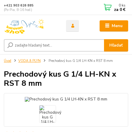
0
ks
+421 903 626 885
za
0 €
(Po-Pia, 8-16 hod.)
Menu
Hľadať
Úvod
VODA & PLYN
Prechodový kus G 1/4 LH-KN x RST 8 mm
Prechodový kus G 1/4 LH-KN x
RST 8 mm