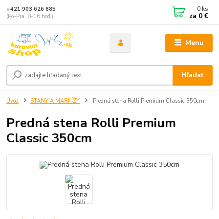
0
ks
+421 903 626 885
za
0 €
(Po-Pia, 8-16 hod.)
Menu
Hľadať
Úvod
STANY A MARKÍZY
Predná stena Rolli Premium Classic 350cm
Predná stena Rolli Premium
Classic 350cm