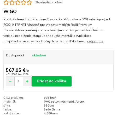
Ohodnotiť produkt
WIGO
Predná stena Rolli Premium Classic Katalóg: strana 999 katalógový rok
2022 INTERNET Vhodné pre vrecovú markízu Rolli Premium
Classic.Vďaka prednej stene a bočným stenám je markíza ideálnou
verziou predĺženia stanu. Jednoduchá montáž a vynikajúce
prispôsobenie strechy a bočných panelov. Nízka hmo...
celý popis
Dostupnosť
skladom
567,95 €
/
ks
461,75 €
bez DPH
Pridať do košíka
Číslo produktu:
9954934
materiál:
PVC polyvinylchlorid, Airtex
šírka:
350cm
farba:
šedo čierna
vodný stĺpec:
4 000mm