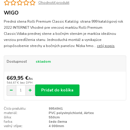
Ohodnotiť produkt
WIGO
Predná stena Rolli Premium Classic Katalóg: strana 999 katalógový rok
2022 INTERNET Vhodné pre vrecovú markízu Rolli Premium
Classic.Vďaka prednej stene a bočným stenám je markíza ideálnou
verziou predĺženia stanu. Jednoduchá montáž a vynikajúce
prispôsobenie strechy a bočných panelov. Nízka hmo...
celý popis
Dostupnosť
skladom
669,95 €
/
ks
544,67 €
bez DPH
Pridať do košíka
Číslo produktu:
9954941
materiál:
PVC polyvinylchlorid, Airtex
šírka:
550cm
farba:
šedo čierna
vodný stĺpec:
4 000mm