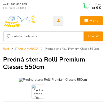
0
ks
+421 903 626 885
za
0 €
(Po-Pia, 8-16 hod.)
Menu
Hľadať
Úvod
STANY A MARKÍZY
Predná stena Rolli Premium Classic 550cm
Predná stena Rolli Premium
Classic 550cm