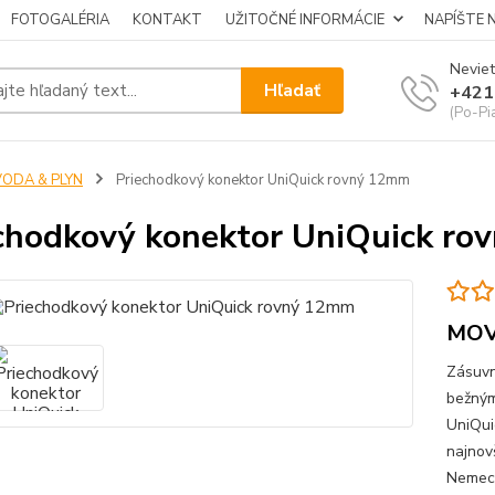
FOTOGALÉRIA
KONTAKT
UŽITOČNÉ INFORMÁCIE
NAPÍŠTE 
Neviet
Hľadať
+421
(Po-Pi
VODA & PLYN
Priechodkový konektor UniQuick rovný 12mm
chodkový konektor UniQuick r
MO
Zásuvn
bežným
UniQui
najnov
Nemeck