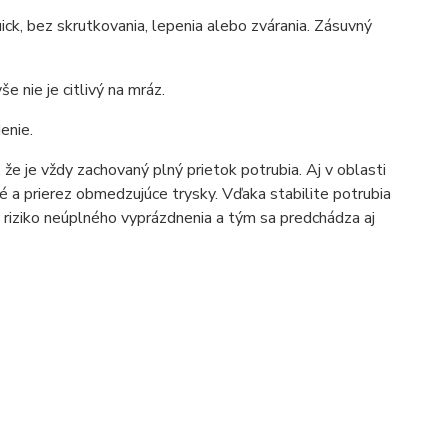
ck, bez skrutkovania, lepenia alebo zvárania. Zásuvný
 nie je citlivý na mráz.
enie.
e je vždy zachovaný plný prietok potrubia. Aj v oblasti
é a prierez obmedzujúce trysky. Vďaka stabilite potrubia
e riziko neúplného vyprázdnenia a tým sa predchádza aj