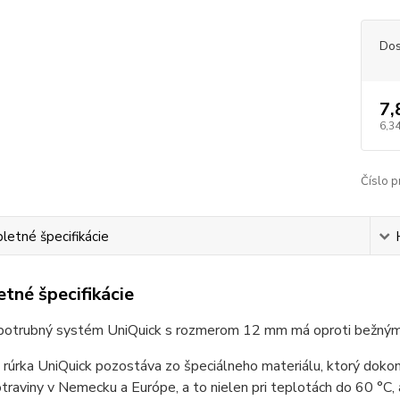
Dos
7,
6,34
Číslo p
etné špecifikácie
tné špecifikácie
potrubný systém UniQuick s rozmerom 12 mm má oproti bežný
 rúrka UniQuick pozostáva zo špeciálneho materiálu, ktorý dokonc
traviny v Nemecku a Európe, a to nielen pri teplotách do 60 °C,