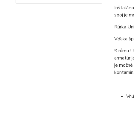
Inštaláci
spoj je m
Rúrka Uni
Vďaka špe
S rúrou U
armatúr j
je možné 
kontaminá
Vnú