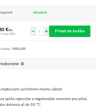
tupnosť
skladom
80 €
/
ks
Pridať do košíka
 €
bez DPH
roduktu:
9981495
Hodnotenie
0
m hadicovým systémom mnoho výhod.
a spĺňa najnovšie a najprísnejšie smernice pre pitnú
 ale dokonca až do 90 °C.