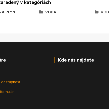
zaradený v kategóriách
 & PLYN
VODA
VOD
áre
Kde nás nájdete
m
a dostupnosť
formulár