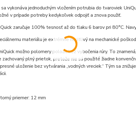
a sa vykonáva jednoduchým vložením potrubia do tvaroviek UniQui
ožné v prípade potreby kedykoľvek odpojiť a znova použiť.
Quick zaručuje 100% tesnosť až do tlaku 6 barov pri 80°C. Navyše
ciálnemu materiálu je extrémne necitlivý na mechanické poškod
niQuick možno polomery položiť bez vybočenia rúry. To znamená, ž
e zachovaný plný prietok, pretože nie sú použité žiadne konvenčn
presné uloženie bez vytvárania „vodných vreciek.“ Tým sa znižuj
cii.
torný priemer: 12 mm