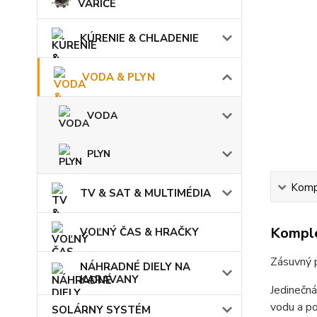
VARIČE
KÚRENIE & CHLADENIE
VODA & PLYN
VODA
PLYN
Kompl
TV & SAT & MULTIMÉDIA
Komple
VOĽNÝ ČAS & HRAČKY
Zásuvný 
NÁHRADNÉ DIELY NA
KARAVANY
Jedinečná
vodu a po
SOLÁRNY SYSTÉM