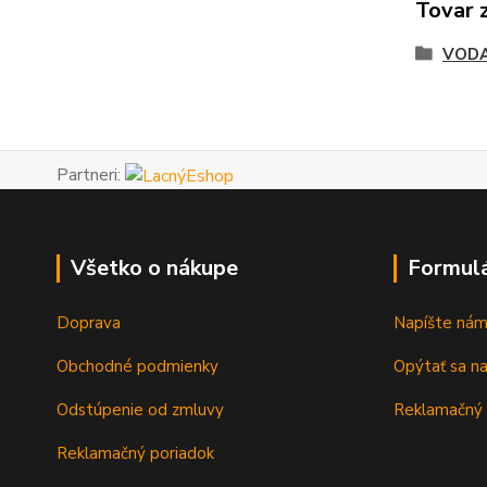
Tovar 
VODA
Partneri:
Všetko o nákupe
Formul
Doprava
Napíšte ná
Obchodné podmienky
Opýtať sa n
Odstúpenie od zmluvy
Reklamačný 
Reklamačný poriadok