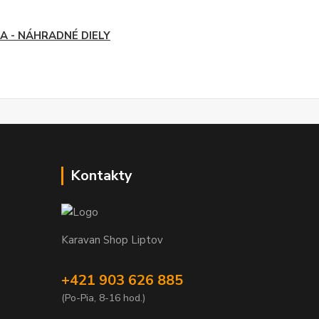
A - NÁHRADNÉ DIELY
Kontakty
Karavan Shop Liptov
+421 903 626 885
(Po-Pia, 8-16 hod.)