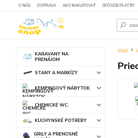
O NÁS
DOPRAVA
AKO NAKUPOVAŤ
SPÔSOB PLATBY
Úvod
KARAVANY NA
PRENÁJOM
Prie
STANY A MARKÍZY
KEMPINGOVÝ NÁBYTOK
CHEMICKÉ WC
KUCHYNSKÉ POTREBY
GRILY A PRENOSNÉ