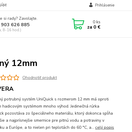
NÁM
Prihlásenie
e si rady? Zavolajte.
0
ks
 903 626 885
za
0 €
a, 8-16 hod.)
ovný 12mm
Ohodnotiť produkt
VERA
ý potrubný systém UniQuick s rozmerom 12 mm má oproti
 hadicovým systémom mnoho výhod. Jedinečná rúrka
ck pozostáva zo špeciálneho materiálu, ktorý dokonca spĺňa
šie a najprísnejšie smernice pre pitnú vodu a potraviny v
u a Európe, a to nielen pri teplotách do 60 °C, a...
celý popis