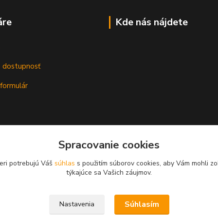
áre
Kde nás nájdete
m
a dostupnosť
formulár
Spracovanie cookies
eri potrebujú Váš
súhlas
s použitím súborov cookies, aby Vám mohli zo
týkajúce sa Vašich záujmov.
Súhlasím
Nastavenia