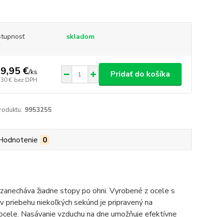
tupnosť
skladom
9,95 €
/
ks
Pridať do košíka
,30 €
bez DPH
roduktu:
9953255
Hodnotenie
0
zanecháva žiadne stopy po ohni. Vyrobené z ocele s
v priebehu niekoľkých sekúnd je pripravený na
 ocele. Nasávanie vzduchu na dne umožňuje efektívne