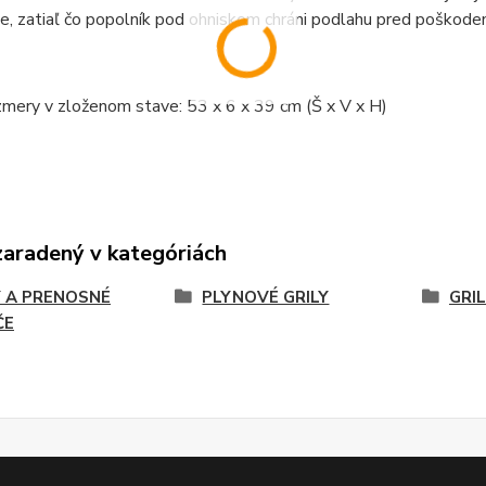
e, zatiaľ čo popolník pod ohniskom chráni podlahu pred poškod
mery v zloženom stave: 53 x 6 x 39 cm (Š x V x H)
zaradený v kategóriách
Y A PRENOSNÉ
PLYNOVÉ GRILY
GRI
ČE