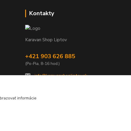
Kontakty
Karavan Shop Liptov
+421 903 626 885
(Po-Pia, 8-16 hod.)
info@karavanshopliptov.sk
brazovať informácie