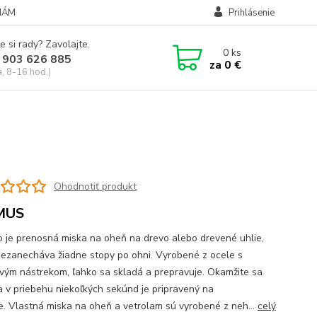
NÁM
Prihlásenie
e si rady? Zavolajte.
0
ks
 903 626 885
za
0 €
a, 8-16 hod.)
Ohodnotiť produkt
MUS
 je prenosná miska na oheň na drevo alebo drevené uhlie,
nezanecháva žiadne stopy po ohni. Vyrobené z ocele s
vým nástrekom, ľahko sa skladá a prepravuje. Okamžite sa
 a v priebehu niekoľkých sekúnd je pripravený na
ie. Vlastná miska na oheň a vetrolam sú vyrobené z neh...
celý