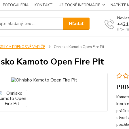
FOTOGALÉRIA
KONTAKT
UŽITOČNÉ INFORMÁCIE
NAPÍŠTE 
Neviet
Hľadať
+421
(Po-Pi
GRILY A PRENOSNÉ VARIČE
Ohnisko Kamoto Open Fire Pit
sko Kamoto Open Fire Pit
PRI
Kamoto
ktorá 
práško
otvorí
použit