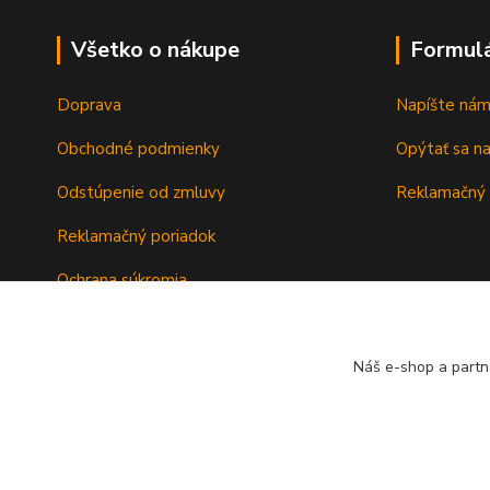
Všetko o nákupe
Formul
Doprava
Napíšte ná
Obchodné podmienky
Opýtať sa n
Odstúpenie od zmluvy
Reklamačný 
Reklamačný poriadok
Ochrana súkromia
Záručné podmienky
Náš e-shop a partn