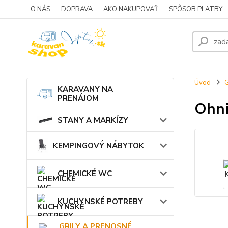
O NÁS
DOPRAVA
AKO NAKUPOVAŤ
SPÔSOB PLATBY
Úvod
KARAVANY NA
PRENÁJOM
Ohni
STANY A MARKÍZY
KEMPINGOVÝ NÁBYTOK
CHEMICKÉ WC
KUCHYNSKÉ POTREBY
GRILY A PRENOSNÉ