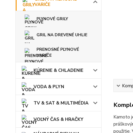
VARIČE
PLYNOVÉ GRILY
GRIL NA DREVENÉ UHLIE
PRENOSNÉ PLYNOVÉ
VARIČE
KÚRENIE & CHLADENIE
Kompl
VODA & PLYN
TV & SAT & MULTIMÉDIA
Komple
Kamoto je
VOĽNÝ ČAS & HRAČKY
práškovým
použitie.