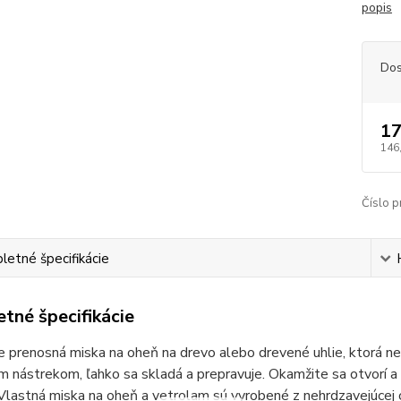
popis
Dos
17
146
Číslo p
etné špecifikácie
tné špecifikácie
 prenosná miska na oheň na drevo alebo drevené uhlie, ktorá ne
 nástrekom, ľahko sa skladá a prepravuje. Okamžite sa otvorí a 
 Vlastná miska na oheň a vetrolam sú vyrobené z nehrdzavejúcej