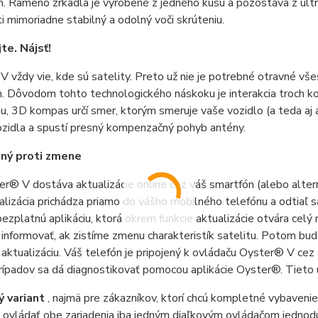
. Rameno zrkadla je vyrobené z jedného kusu a pozostáva z ultra
 mimoriadne stabilný a odolný voči skrúteniu.
te. Nájsť!
 vždy vie, kde sú satelity. Preto už nie je potrebné otravné v
m. Dôvodom tohto technologického náskoku je interakcia troch
hu, 3D kompas určí smer, ktorým smeruje vaše vozidlo (a teda aj 
ozidla a spustí presný kompenzačný pohyb antény.
ný proti zmene
r® V dostáva aktualizácie online cez váš smartfón (alebo altern
ualizácia prichádza priamo do vášho mobilného telefónu a odtia
bezplatnú aplikáciu, ktorá okrem funkcie aktualizácie otvára c
informovať, ak zistíme zmenu charakteristík satelitu. Potom bude
 aktualizáciu. Váš telefón je pripojený k ovládaču Oyster® V cez 
rípadov sa dá diagnostikovať pomocou aplikácie Oyster®. Tieto 
 variant
, najmä pre zákazníkov, ktorí chcú kompletné vybaveni
 ovládať obe zariadenia iba jedným diaľkovým ovládačom jednod