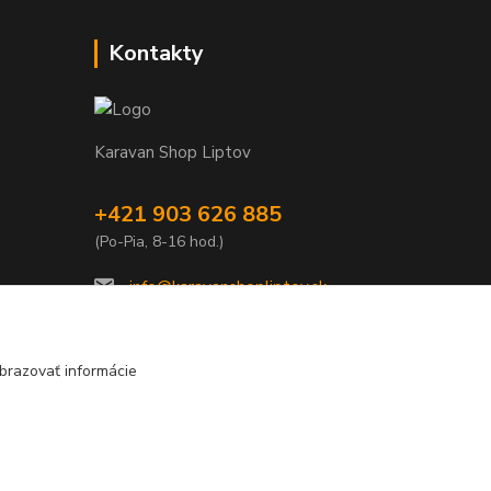
Kontakty
Karavan Shop Liptov
+421 903 626 885
(Po-Pia, 8-16 hod.)
info@karavanshopliptov.sk
brazovať informácie