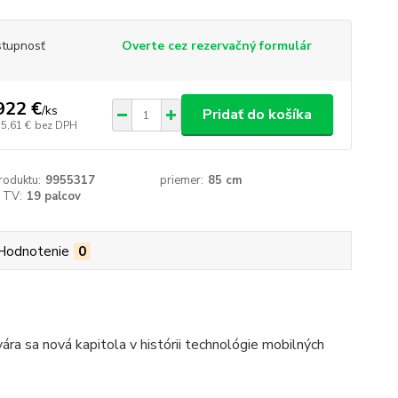
tupnosť
Overte cez rezervačný formulár
922 €
/
ks
Pridať do košíka
75,61 €
bez DPH
roduktu:
9955317
priemer:
85 cm
 TV:
19 palcov
Hodnotenie
0
vára sa nová kapitola v histórii technológie mobilných