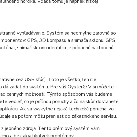
ľahkého horčíka. Vďaka tomu je napriek nízkej
šestranné vyhľadávanie. Systém sa neomylne zarovná so
 komponentov: GPS, 3D kompasu a snímača sklonu. GPS
anténa), snímač sklonu identifikuje prípadnú naklonenú
atívne cez USB kľúč). Toto je všetko, len nie
ľ sa dá zadať do systému. Pre váš Oyster® V si môžete
elý rad cenných možností. Týmto spôsobom vás budeme
te vedieť, čo je príčinou poruchy a čo najskôr dostanete
aplikáciu. Ak sa vyskytne nejaká technická porucha, vo
údaje sa potom môžu preniesť do zákazníckeho servisu.
e z jedného zdroja. Tento prémiový systém vám
ucho a bez akýchkoľvek problémov.