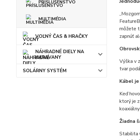
Jednodu
PRÍSLUŠENSTVO
„Mozgom“ 
MULTIMÉDIA
FeatureBo
môžete te
zapnúť al
VOĽNÝ ČAS & HRAČKY
Obrovsk
NÁHRADNÉ DIELY NA
KARAVANY
Výška v z
tvar pod
SOLÁRNY SYSTÉM
Kábel je
Keď hovor
ktorý je 
koaxiálny
Žiadna š
Stabilita