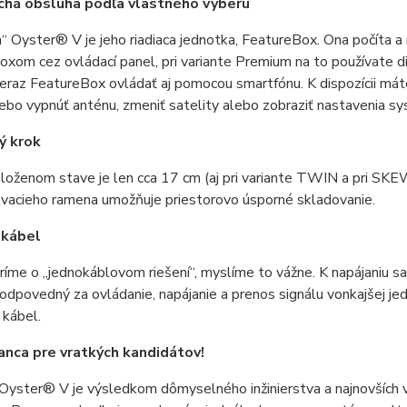
chá obsluha podľa vlastného výberu
Oyster® V je jeho riadiaca jednotka, FeatureBox. Ona počíta a r
xom cez ovládací panel, pri variante Premium na to používate di
raz FeatureBox ovládať aj pomocou smartfónu. K dispozícii mát
ebo vypnúť anténu, zmeniť satelity alebo zobraziť nastavenia s
ý krok
loženom stave je len cca 17 cm (aj pri variante TWIN a pri SKE
ávacieho ramena umožňuje priestorovo úsporné skladovanie.
 kábel
íme o „jednokáblovom riešení“, myslíme to vážne. K napájaniu sa 
zodpovedný za ovládanie, napájanie a prenos signálu vonkajšej j
 kábel.
anca pre vratkých kandidátov!
 Oyster® V je výsledkom dômyselného inžinierstva a najnovších 