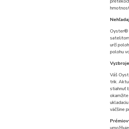
pretekoch
hmotnosti
Nehľadaj
Oyster® V
satelito
určí polo
polohu v
Vyzbroje
Váš Oyste
trik. Akt
stiahnuť 
okamžite 
ukladaciu
väčšine p
Prémiový
umožňuje