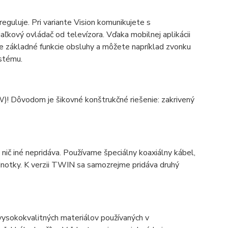
eguluje. Pri variante Vision komunikujete s
aľkový ovládač od televízora. Vďaka mobilnej aplikácii
e základné funkcie obsluhy a môžete napríklad zvonku
ystému.
W)! Dôvodom je šikovné konštrukčné riešenie: zakrivený
nič iné nepridáva. Používame špeciálny koaxiálny kábel,
ednotky. K verzii TWIN sa samozrejme pridáva druhý
vysokokvalitných materiálov používaných v