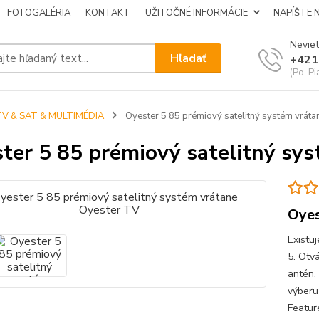
FOTOGALÉRIA
KONTAKT
UŽITOČNÉ INFORMÁCIE
NAPÍŠTE 
Neviet
Hľadať
+421
(Po-Pi
TV & SAT & MULTIMÉDIA
Oyester 5 85 prémiový satelitný systém vrát
ter 5 85 prémiový satelitný sy
Oyes
Existu
5. Otv
antén.
výberu
Feature