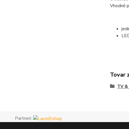
Vhodné p
jed
LED
Tovar 
TV &
Partneri: