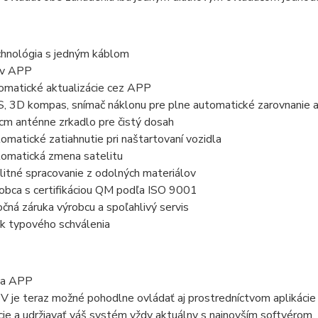
hnológia s jedným káblom
av APP
omatické aktualizácie cez APP
, 3D kompas, snímač náklonu pre plne automatické zarovnanie a
cm anténne zrkadlo pre čistý dosah
omatické zatiahnutie pri naštartovaní vozidla
omatická zmena satelitu
litné spracovanie z odolných materiálov
obca s certifikáciou QM podľa ISO 9001
očná záruka výrobcu a spoľahlivý servis
k typového schválenia
ka APP
 je teraz možné pohodlne ovládať aj prostredníctvom aplikácie t
cie a udržiavať váš systém vždy aktuálny s najnovším softvérom.