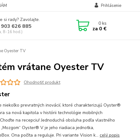
NÁM
Prihlásenie
e si rady? Zavolajte.
0
ks
 903 626 885
za
0 €
a, 8-16 hod.)
ane Oyester TV
stém vrátane Oyester TV
Ohodnotiť produkt
ter
je niekoľko prevratných inovácií, ktoré charakterizujú Oyster®
ára sa nová kapitola v histórii technológie mobilných
 Choďte na recepciu! Jednoduchá obsluha podľa vlastného
 „Mozgom“ Oyster® V je jeho riadiaca jednotka,
Box. Ona počíta a reguluje. Pri variante Vision k...
celý popis