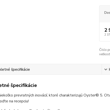
Dos
2 
2 3
Číslo p
veľkosť
etné špecifikácie
tné špecifikácie
niekoľko prevratných inovácií, ktoré charakterizujú Oyster® 5. Ot
oďte na recepciu!