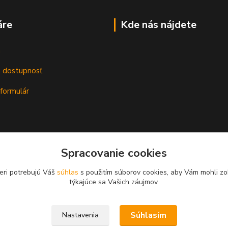
áre
Kde nás nájdete
m
a dostupnosť
formulár
Spracovanie cookies
eri potrebujú Váš
súhlas
s použitím súborov cookies, aby Vám mohli zo
týkajúce sa Vašich záujmov.
Súhlasím
Nastavenia