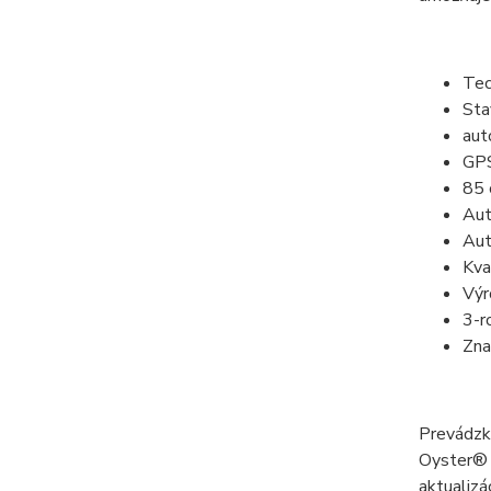
Tec
St
aut
GPS
85 
Aut
Aut
Kva
Výr
3-r
Zna
Prevádz
Oyster® V
aktualizá