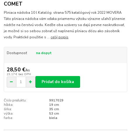
COMET
Plniaca nádoba 10 l Katalóg: strana 575 katalógový rok 2022 MOVERA
Táto plniaca nádoba vám vďaka priamemu výtoku výrazne uľahčí plnenie
nádrže na čerstvú vodu. Keďže oba uzávery sa dajú pevne naskrutkovať,
je možné si so sebou zobrať už naplnenú plniacu dózu ako zásobník
vody. Praktické použitie s ...
celý popis
Dostupnosť
na dopyt
28,50 €
/
ks
23,17 €
bez DPH
Pridať do košíka
Číslo produktu:
9917029
hĺbka:
19 cm
šírka:
35 cm
výška:
53 cm
farba:
biela