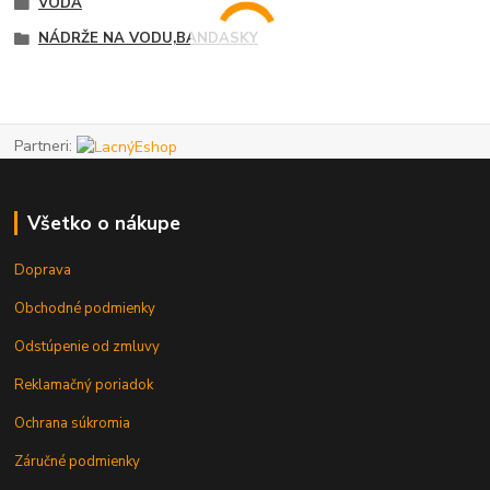
VODA
NÁDRŽE NA VODU,BANDASKY
Partneri:
Všetko o nákupe
Doprava
Obchodné podmienky
Odstúpenie od zmluvy
Reklamačný poriadok
Ochrana súkromia
Záručné podmienky