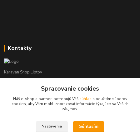
Kontakty
Karavan Shop Liptov
+421 903 626 885
Spracovanie cookies
(Po-Pia, 8-16 hod.)
Náš e-shop a partneri potrebujú Váš
súhlas
s použitím súborov
cookies, aby Vám mohli zobrazovať informácie týkajúce sa Vašich
info@karavanshopliptov.sk
záujmov.
Súhlasím
Nastavenia