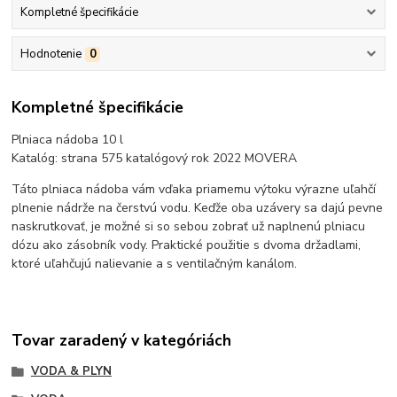
Kompletné špecifikácie
Hodnotenie
0
Kompletné špecifikácie
Plniaca nádoba 10 l
Katalóg: strana 575 katalógový rok 2022 MOVERA
Táto plniaca nádoba vám vďaka priamemu výtoku výrazne uľahčí
plnenie nádrže na čerstvú vodu. Keďže oba uzávery sa dajú pevne
naskrutkovať, je možné si so sebou zobrať už naplnenú plniacu
dózu ako zásobník vody. Praktické použitie s dvoma držadlami,
ktoré uľahčujú nalievanie a s ventilačným kanálom.
Tovar zaradený v kategóriách
VODA & PLYN