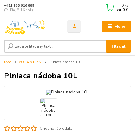
0
ks
+421 903 626 885
za
0 €
(Po-Pia, 8-16 hod.)
Menu
Hľadať
Úvod
VODA & PLYN
Plniaca nádoba 10L
Plniaca nádoba 10L
Ohodnotiť produkt