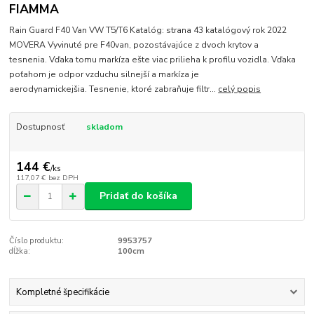
FIAMMA
Rain Guard F40 Van VW T5/T6 Katalóg: strana 43 katalógový rok 2022
MOVERA Vyvinuté pre F40van, pozostávajúce z dvoch krytov a
tesnenia. Vďaka tomu markíza ešte viac prilieha k profilu vozidla. Vďaka
poťahom je odpor vzduchu silnejší a markíza je
aerodynamickejšia. Tesnenie, ktoré zabraňuje filtr...
celý popis
Dostupnosť
skladom
144 €
/
ks
117,07 €
bez DPH
Pridať do košíka
Číslo produktu:
9953757
dĺžka:
100cm
Kompletné špecifikácie