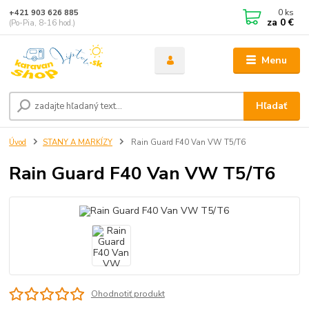
0
ks
+421 903 626 885
za
0 €
(Po-Pia, 8-16 hod.)
Menu
Hľadať
Úvod
STANY A MARKÍZY
Rain Guard F40 Van VW T5/T6
Rain Guard F40 Van VW T5/T6
Ohodnotiť produkt