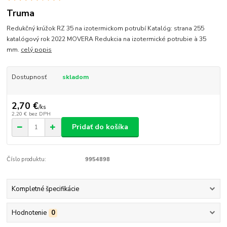
Truma
Redukčný krúžok RZ 35 na izotermickom potrubí Katalóg: strana 255
katalógový rok 2022 MOVERA Redukcia na izotermické potrubie à 35
mm.
celý popis
Dostupnosť
skladom
2,70 €
/
ks
2,20 €
bez DPH
Pridať do košíka
Číslo produktu:
9954898
Kompletné špecifikácie
Hodnotenie
0