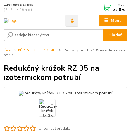
0
ks
+421 903 626 885
za
0 €
(Po-Pia, 8-16 hod.)
Menu
Hľadať
Úvod
KÚRENIE & CHLADENIE
Redukčný krúžok RZ 35 na izotermickom
potrubí
Redukčný krúžok RZ 35 na
izotermickom potrubí
Ohodnotiť produkt