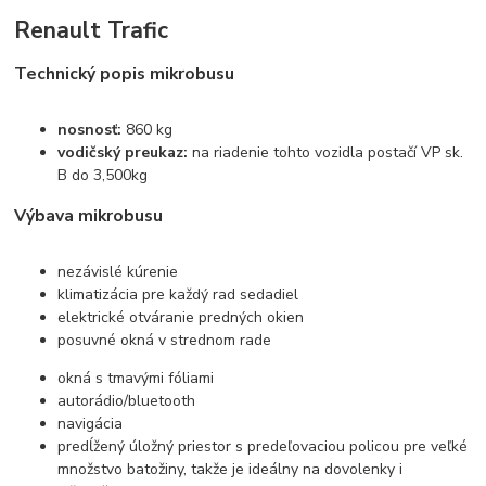
Renault Trafic
Technický popis mikrobusu
nosnosť:
860 kg
vodičský preukaz:
na riadenie tohto vozidla postačí VP sk.
B do 3,500kg
Výbava mikrobusu
nezávislé kúrenie
klimatizácia pre každý rad sedadiel
elektrické otváranie predných okien
posuvné okná v strednom rade
okná s tmavými fóliami
autorádio/bluetooth
navigácia
predĺžený úložný priestor s predeľovaciou policou pre veľké
množstvo batožiny, takže je ideálny na dovolenky i