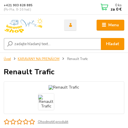
0
ks
+421 903 626 885
za
0 €
(Po-Pia, 8-16 hod.)
Menu
Hľadať
Úvod
KARAVANY NA PRENÁJOM
Renault Trafic
Renault Trafic
Ohodnotiť produkt