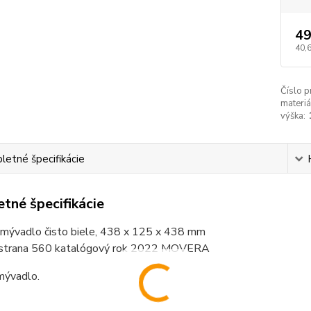
49
40,
Číslo p
materiá
výška:
etné špecifikácie
tné špecifikácie
mývadlo čisto biele, 438 x 125 x 438 mm
 strana 560 katalógový rok 2022 MOVERA
mývadlo.