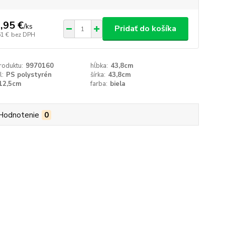
,95 €
/
ks
Pridať do košíka
61 €
bez DPH
roduktu:
9970160
hĺbka:
43,8cm
l:
PS polystyrén
šírka:
43,8cm
12,5cm
farba:
biela
Hodnotenie
0