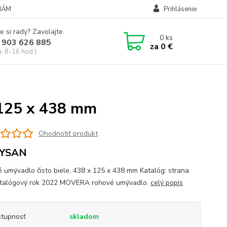
NÁM
Prihlásenie
e si rady? Zavolajte.
0
ks
 903 626 885
za
0 €
a, 8-16 hod.)
 125 x 438 mm
Ohodnotiť produkt
YSAN
 umývadlo čisto biele, 438 x 125 x 438 mm Katalóg: strana
talógový rok 2022 MOVERA rohové umývadlo.
celý popis
tupnosť
skladom