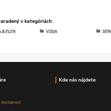
zaradený v kategóriách
 & PLYN
VODA
SPR
áre
Kde nás nájdete
m
a dostupnosť