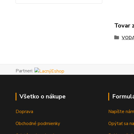
Tovar 
VODA
Partneri:
Všetko o nákupe
Formul
Doprava
Napíšte ná
Obchodné podmienky
Opýtať sa n