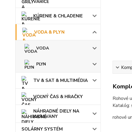
VARIČE
KÚRENIE & CHLADENIE
VODA & PLYN
VODA
PLYN
Kompl
TV & SAT & MULTIMÉDIA
Komple
VOĽNÝ ČAS & HRAČKY
Rohové u
Katalóg:
NÁHRADNÉ DIELY NA
KARAVANY
rohové u
SOLÁRNY SYSTÉM