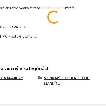
ré čistenie vďaka tvrdosti kokosových štetín.
stva: 100% kokos
PVC - polyvinylchlorid
zaradený v kategóriách
Y A MARKÍZY
VONKAJŠIE KOBERCE POD
MARKÍZU