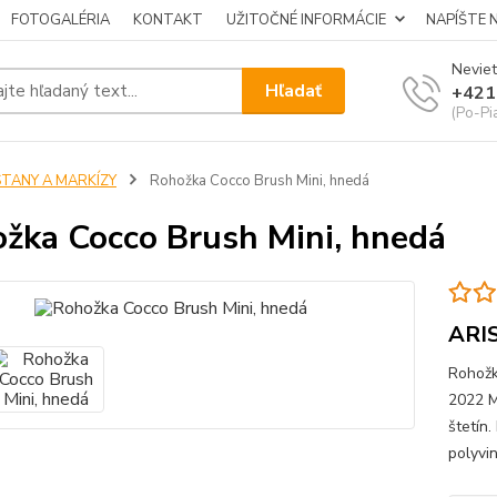
FOTOGALÉRIA
KONTAKT
UŽITOČNÉ INFORMÁCIE
NAPÍŠTE 
Neviet
Hľadať
+421
(Po-Pi
STANY A MARKÍZY
Rohožka Cocco Brush Mini, hnedá
žka Cocco Brush Mini, hnedá
ARI
Rohožk
2022 M
štetín
polyvi