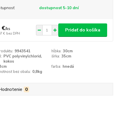
tupnosť
dostupnosť 5-10 dní
 €
/
ks
Pridať do košíka
07 €
bez DPH
roduktu:
9943541
hĺbka:
30cm
l:
PVC polyvinylchlorid,
šírka:
35cm
kokos
3cm
farba:
hnedá
motnosť bez obalu:
0,8kg
Hodnotenie
0