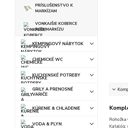
PRÍSLUŠENSTVO K
MARKÍZAM
VONKAJŠIE KOBERCE
POD MARKÍZU
KEMPINGOVÝ NÁBYTOK
CHEMICKÉ WC
KUCHYNSKÉ POTREBY
GRILY A PRENOSNÉ
Kompl
VARIČE
Komple
KÚRENIE & CHLADENIE
Rohožka 
VODA & PLYN
Katalóg: