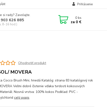
NÁM
Prihlásenie
e si rady? Zavolajte.
0
ks
 903 626 885
za
0 €
a, 8-16 hod.)
Ohodnotiť produkt
SOL/ MOVERA
a Cocco Brush Mini, hnedá Katalóg: strana 83 katalógový rok
OVERA Veľmi dobré čistenie vďaka tvrdosti kokosových
. Materiál: Nosná vrstva: 100% kokos Podklad: PVC -
nylchlorid
celý popis