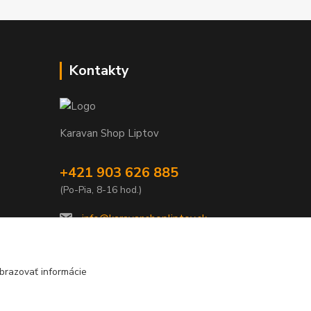
Kontakty
Karavan Shop Liptov
+421 903 626 885
(Po-Pia, 8-16 hod.)
info@karavanshopliptov.sk
brazovať informácie