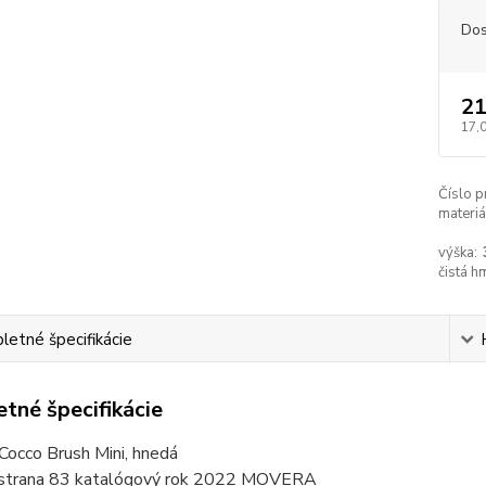
Dos
21
17,
Číslo p
materiá
výška:
čistá h
etné špecifikácie
tné špecifikácie
Cocco Brush Mini, hnedá
 strana 83 katalógový rok 2022 MOVERA