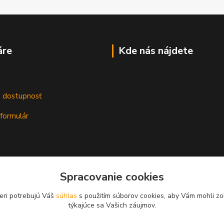
áre
Kde nás nájdete
m
a dostupnosť
formulár
Spracovanie cookies
eri potrebujú Váš
súhlas
s použitím súborov cookies, aby Vám mohli zo
týkajúce sa Vašich záujmov.