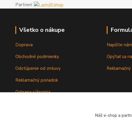
Partneri:
Všetko o nákupe
Formul
Doprava
Napíšte ná
Obchodné podmienky
Opýtať sa n
Odstúpenie od zmluvy
Reklamačný 
Reklamačný poriadok
Ochrana súkromia
Záručné podmienky
Náš e-shop a partn