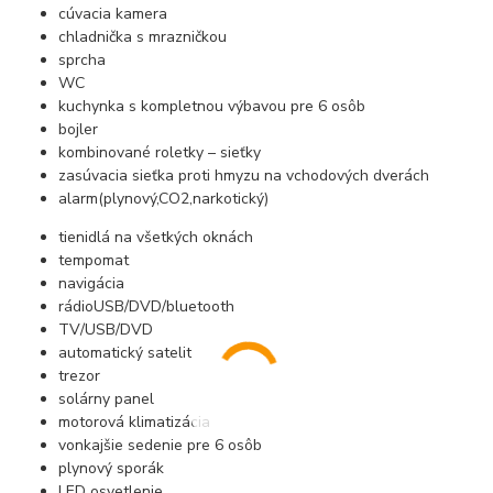
cúvacia kamera
chladnička s mrazničkou
sprcha
WC
kuchynka s kompletnou výbavou pre 6 osôb
bojler
kombinované roletky – sieťky
zasúvacia sieťka proti hmyzu na vchodových dverách
alarm(plynový,CO2,narkotický)
tienidlá na všetkých oknách
tempomat
navigácia
rádioUSB/DVD/bluetooth
TV/USB/DVD
automatický satelit
trezor
solárny panel
motorová klimatizácia
vonkajšie sedenie pre 6 osôb
plynový sporák
LED osvetlenie