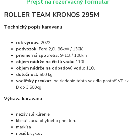
Prejsť na rezervačný formulár
ROLLER TEAM KRONOS 295M
Technický popis karavanu
rok výroby:
2022
podvozok:
Ford 2,0l, 96kW / 130K
priemerná spotreba:
9-11l / 100km
objem nádrže na čistú vodu:
110l
objem nádrže na odpadovú vodu:
110l
doložnosť:
500 kg
vodičský preukaz:
na riadenie tohto vozidla postačí VP sk.
B do 3,500kg
Výbava karavanu
nezávislé kúrenie
klimatizácia obytného priestoru
markíza
nosič bicyklov