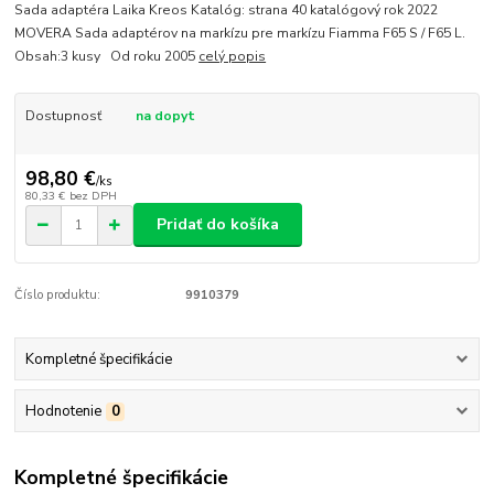
Sada adaptéra Laika Kreos Katalóg: strana 40 katalógový rok 2022
MOVERA Sada adaptérov na markízu pre markízu Fiamma F65 S / F65 L.
Obsah:3 kusy Od roku 2005
celý popis
Dostupnosť
na dopyt
98,80 €
/
ks
80,33 €
bez DPH
Pridať do košíka
Číslo produktu:
9910379
Kompletné špecifikácie
Hodnotenie
0
Kompletné špecifikácie