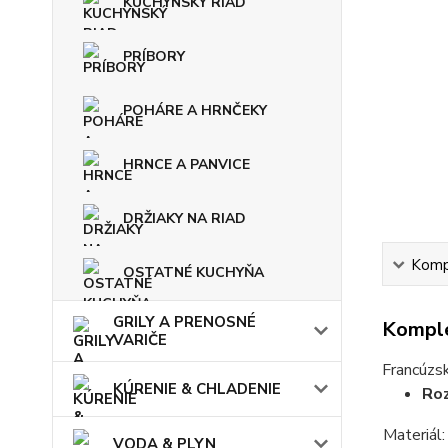
KUCHYNSKÝ RIAD
PRÍBORY
POHÁRE A HRNČEKY
HRNCE A PANVICE
DRŽIAKY NA RIAD
Kompl
OSTATNÉ KUCHYŇA
GRILY A PRENOSNÉ
Komple
VARIČE
Francúzs
KÚRENIE & CHLADENIE
Ro
Materiál:
VODA & PLYN