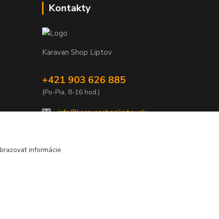
Kontakty
Karavan Shop Liptov
+421 903 626 885
(Po-Pia, 8-16 hod.)
info@karavanshopliptov.sk
brazovať informácie