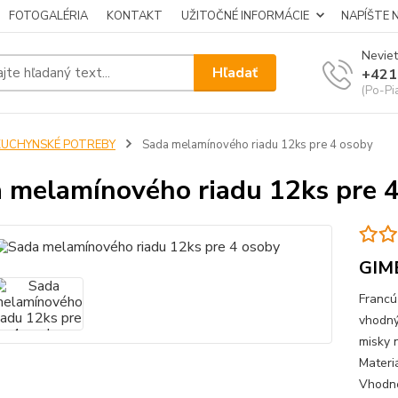
FOTOGALÉRIA
KONTAKT
UŽITOČNÉ INFORMÁCIE
NAPÍŠTE 
Neviet
Hľadať
+421
(Po-Pi
KUCHYNSKÉ POTREBY
Sada melamínového riadu 12ks pre 4 osoby
 melamínového riadu 12ks pre 
GIM
Francú
vhodný
misky 
Materi
Vhodné