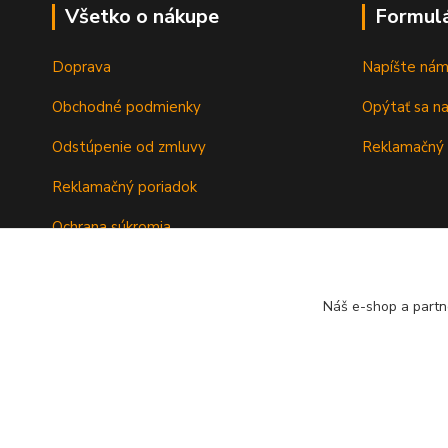
Všetko o nákupe
Formul
Doprava
Napíšte ná
Obchodné podmienky
Opýtať sa n
Odstúpenie od zmluvy
Reklamačný 
Reklamačný poriadok
Ochrana súkromia
Záručné podmienky
Náš e-shop a partn