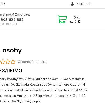
NÁM
Prihlásenie
e si rady? Zavolajte.
0
ks
 903 626 885
za
0 €
a, 8-16 hod.)
4 osoby
Ohodnotiť produkt
EX/REIMO
zsky životný štýl v štýle vidieckeho domu, 100% melamín,
 do umývačky riadu Rozsah dodávky: 4 taniere Ø28 cm, 4
na cereálie Ø18 cm, výška 6 cm 4 dezertné taniere Ø22 cm
ál: melamín Hmotnosť: 2,8 kg miesta na spanie: 4 Časti: 12
 do umývačky ...
celý popis