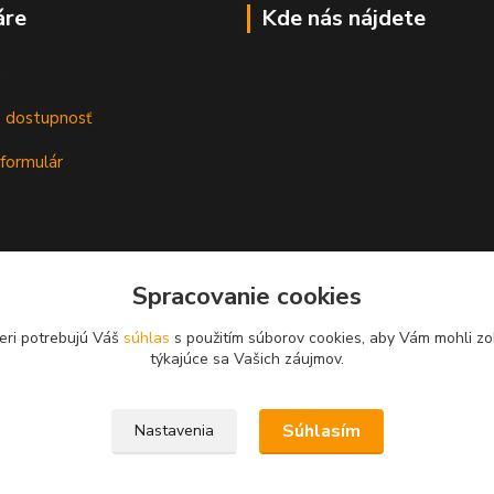
áre
Kde nás nájdete
m
a dostupnosť
formulár
Spracovanie cookies
eri potrebujú Váš
súhlas
s použitím súborov cookies, aby Vám mohli zo
týkajúce sa Vašich záujmov.
Súhlasím
Nastavenia