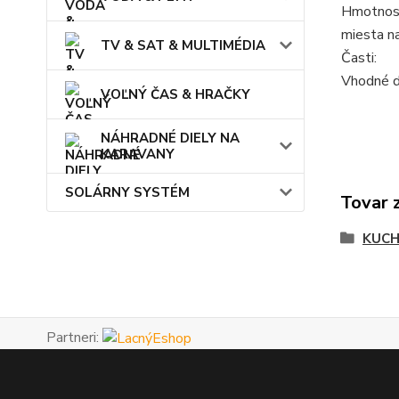
Hmotnos
miesta na
TV & SAT & MULTIMÉDIA
Časti:
Vhodné d
VOĽNÝ ČAS & HRAČKY
NÁHRADNÉ DIELY NA
KARAVANY
SOLÁRNY SYSTÉM
Tovar 
KUCH
Partneri: