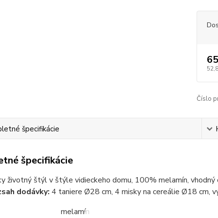
Dos
65
52,
Číslo p
etné špecifikácie
tné špecifikácie
ky životný štýl v štýle vidieckeho domu, 100% melamín, vhodný
zsah dodávky:
4 taniere Ø28 cm, 4 misky na cereálie Ø18 cm, 
melamín