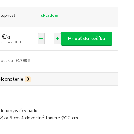
tupnosť
skladom
 €
/
ks
Pridať do košíka
85 €
bez DPH
roduktu:
917996
Hodnotenie
0
 do umývačky riadu
výška 6 cm 4 dezertné taniere Ø22 cm