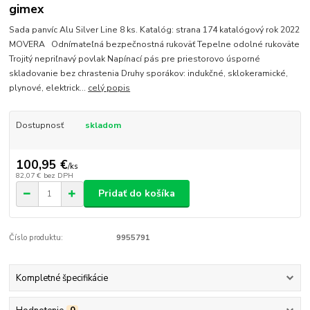
gimex
Sada panvíc Alu Silver Line 8 ks. Katalóg: strana 174 katalógový rok 2022
MOVERA Odnímateľná bezpečnostná rukoväť Tepelne odolné rukoväte
Trojitý nepriľnavý povlak Napínací pás pre priestorovo úsporné
skladovanie bez chrastenia Druhy sporákov: indukčné, sklokeramické,
plynové, elektrick...
celý popis
Dostupnosť
skladom
100,95 €
/
ks
82,07 €
bez DPH
Pridať do košíka
Číslo produktu:
9955791
Kompletné špecifikácie