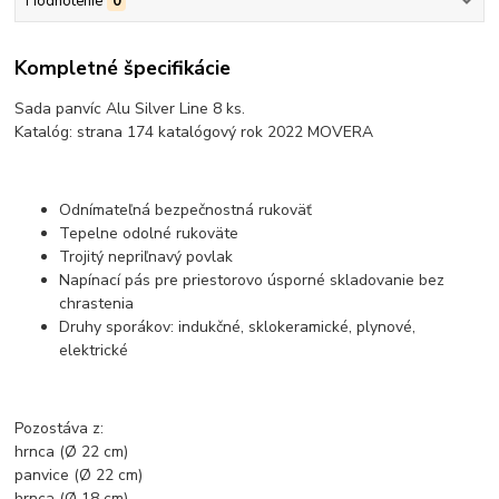
Hodnotenie
0
Kompletné špecifikácie
Sada panvíc Alu Silver Line 8 ks.
Katalóg: strana 174 katalógový rok 2022 MOVERA
Odnímateľná bezpečnostná rukoväť
Tepelne odolné rukoväte
Trojitý nepriľnavý povlak
Napínací pás pre priestorovo úsporné skladovanie bez
chrastenia
Druhy sporákov: indukčné, sklokeramické, plynové,
elektrické
Pozostáva z:
hrnca (Ø 22 cm)
panvice (Ø 22 cm)
hrnca (Ø 18 cm)