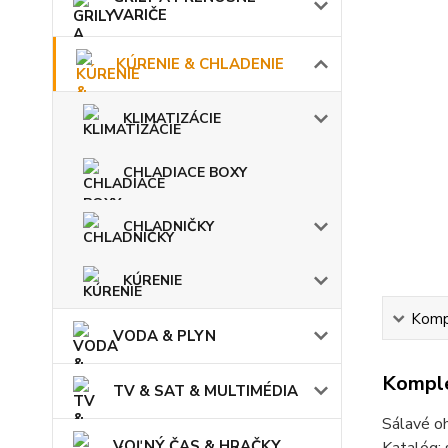
VARIČE
KÚRENIE & CHLADENIE
KLIMATIZÁCIE
CHLADIACE BOXY
CHLADNIČKY
KÚRENIE
Kompl
VODA & PLYN
Komple
TV & SAT & MULTIMÉDIA
Sálavé oh
VOĽNÝ ČAS & HRAČKY