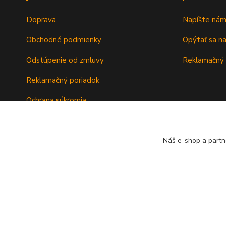
Doprava
Napíšte ná
Obchodné podmienky
Opýtať sa n
Odstúpenie od zmluvy
Reklamačný 
Reklamačný poriadok
Ochrana súkromia
Záručné podmienky
Náš e-shop a partn