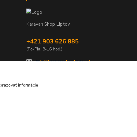
Karavan Shop Liptov
+421 903 626 885
(Po-Pia, 8-16 hod.)
info@karavanshopliptov.sk
brazovať informácie
Vytvorené na
Eshop-rychlo.sk