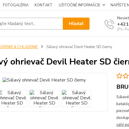
FOTOGALÉRIA
KONTAKT
UŽITOČNÉ INFORMÁCIE
NAPÍŠTE 
Neviet
Hľadať
+421
(Po-Pi
KÚRENIE & CHLADENIE
Sálavý ohrievač Devil Heater SD čierny
vý ohrievač Devil Heater SD čie
BRU
Sálavé
kataló
piezoe
dostup
celý p