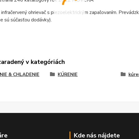
 strana 246 katalógový rok 2022 MOVERA
 infračervený ohrievač s piezoelektrickým zapaľovaním. Prevád
nie sú súčasťou dodávky).
zaradený v kategóriách
NIE & CHLADENIE
KÚRENIE
kúre
áre
Kde nás nájdete