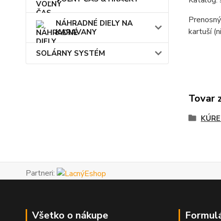
Katalóg:
Prenosný
NÁHRADNÉ DIELY NA
kartuší (
KARAVANY
SOLÁRNY SYSTÉM
Tovar 
KÚRE
Partneri:
Všetko o nákupe
Formul