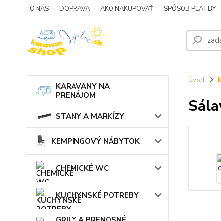
O NÁS
DOPRAVA
AKO NAKUPOVAŤ
SPÔSOB PLATBY
Úvod
KARAVANY NA
PRENÁJOM
Sála
STANY A MARKÍZY
KEMPINGOVÝ NÁBYTOK
CHEMICKÉ WC
KUCHYNSKÉ POTREBY
GRILY A PRENOSNÉ