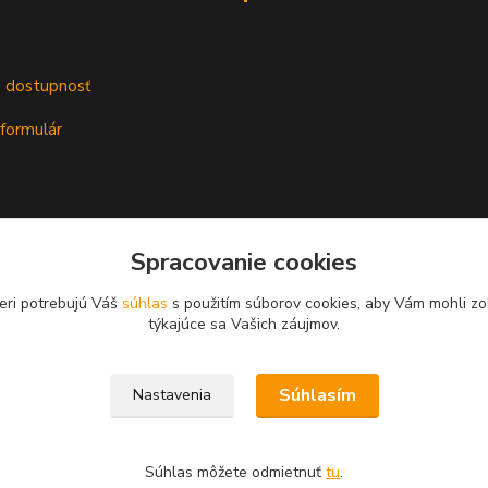
m
a dostupnosť
formulár
Spracovanie cookies
eri potrebujú Váš
súhlas
s použitím súborov cookies, aby Vám mohli zo
týkajúce sa Vašich záujmov.
Súhlasím
Nastavenia
Súhlas môžete odmietnuť
tu
.