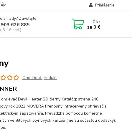
NÁM
Prihlásenie
e si rady? Zavolajte.
0
ks
 903 626 885
za
0 €
a, 8-16 hod.)
rny
Ohodnotiť produkt
NNER
 ohrievač Devil Heater SD čierny Katalóg: strana 246
gový rok 2022 MOVERA Prenosný infračervený ohrievač s
lektrickým zapaľovaním. Prevádzka pomocou komerčne
ných ventilových plynových kartuší (nie sú súčasťou dodávky).
opis