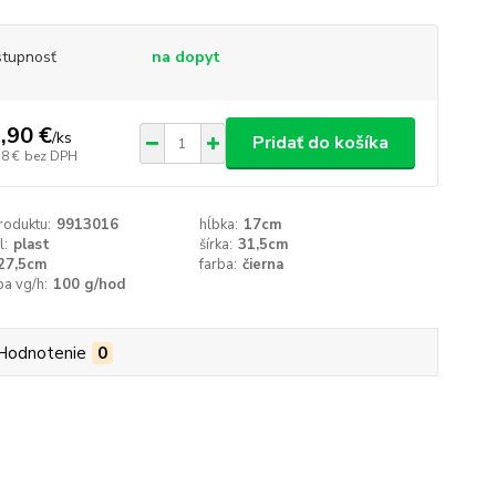
tupnosť
na dopyt
,90 €
/
ks
Pridať do košíka
78 €
bez DPH
roduktu:
9913016
hĺbka:
17cm
l:
plast
šírka:
31,5cm
27,5cm
farba:
čierna
a vg/h:
100 g/hod
Hodnotenie
0