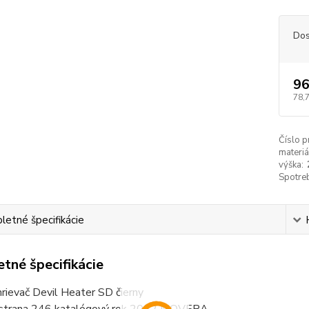
Dos
96
78,
Číslo p
materiá
výška:
Spotreb
etné špecifikácie
tné špecifikácie
rievač Devil Heater SD čierny