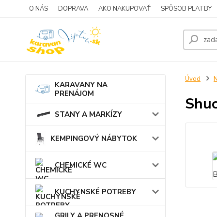
O NÁS
DOPRAVA
AKO NAKUPOVAŤ
SPÔSOB PLATBY
Úvod
KARAVANY NA
PRENÁJOM
Shuc
STANY A MARKÍZY
KEMPINGOVÝ NÁBYTOK
CHEMICKÉ WC
KUCHYNSKÉ POTREBY
GRILY A PRENOSNÉ