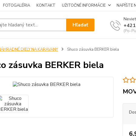
FOTOGALÉRIA
KONTAKT
UŽITOČNÉ INFORMÁCIE
NAPÍŠTE 
Neviet
Hľadať
+421
(Po-Pi
NÁHRADNÉ DIELY NA KARAVANY
Shuco zásuvka BERKER biela
o zásuvka BERKER biela
MO
Dos
6,