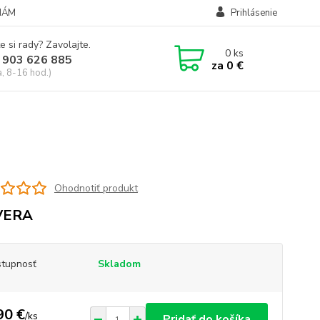
NÁM
Prihlásenie
e si rady? Zavolajte.
0
ks
 903 626 885
za
0 €
a, 8-16 hod.)
Ohodnotiť produkt
VERA
tupnosť
Skladom
90 €
/
ks
Pridať do košíka