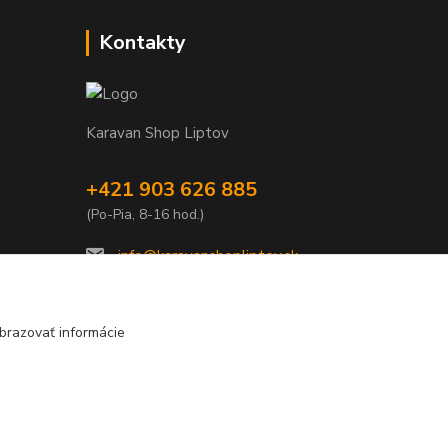
Kontakty
Karavan Shop Liptov
+421 903 626 885
(Po-Pia, 8-16 hod.)
info@karavanshopliptov.sk
brazovať informácie