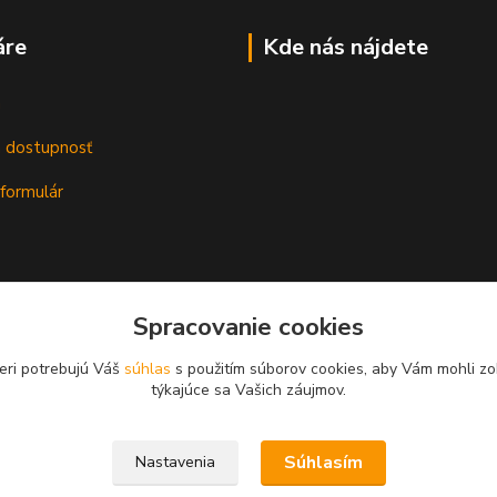
áre
Kde nás nájdete
m
a dostupnosť
formulár
Spracovanie cookies
eri potrebujú Váš
súhlas
s použitím súborov cookies, aby Vám mohli zo
týkajúce sa Vašich záujmov.
Súhlasím
Nastavenia