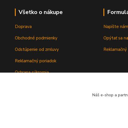
Všetko o nákupe
Formul
Doprava
Napíšte ná
Obchodné podmienky
Opýtať sa n
Odstúpenie od zmluvy
Reklamačný 
Reklamačný poriadok
Ochrana súkromia
Záručné podmienky
Náš e-shop a partn