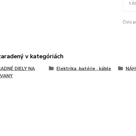
5,61
Číslo p
zaradený v kategóriách
ADNÉ DIELY NA
Elektrika ,batérie , káble
NÁH
AVANY