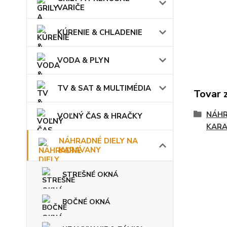
VARIČE
KÚRENIE & CHLADENIE
VODA & PLYN
TV & SAT & MULTIMÉDIA
Tovar 
NÁHR
VOĽNÝ ČAS & HRAČKY
KAR
NÁHRADNÉ DIELY NA
KARAVANY
STREŠNÉ OKNÁ
BOČNÉ OKNÁ