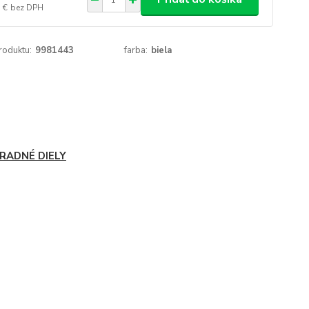
 €
bez DPH
roduktu:
9981443
farba:
biela
RADNÉ DIELY