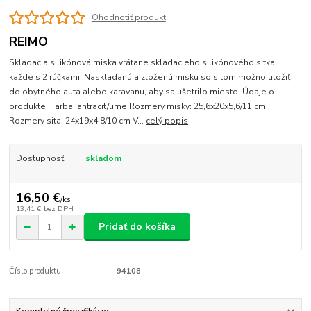
Ohodnotiť produkt
REIMO
Skladacia silikónová miska vrátane skladacieho silikónového sitka,
každé s 2 rúčkami. Naskladanú a zloženú misku so sitom možno uložiť
do obytného auta alebo karavanu, aby sa ušetrilo miesto. Údaje o
produkte: Farba: antracit/lime Rozmery misky: 25,6x20x5,6/11 cm
Rozmery sita: 24x19x4,8/10 cm V...
celý popis
Dostupnosť
skladom
16,50 €
/
ks
13,41 €
bez DPH
Pridať do košíka
Číslo produktu:
94108