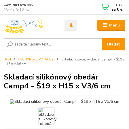
0
ks
+421 903 626 885
za
0 €
(Po-Pia, 8-16 hod.)
Menu
Hľadať
Úvod
KUCHYNSKÉ POTREBY
Skladací silikónový obedár Camp4 - Š19 x
H15 x V3/6 cm
Skladací silikónový obedár
Camp4 - Š19 x H15 x V3/6 cm