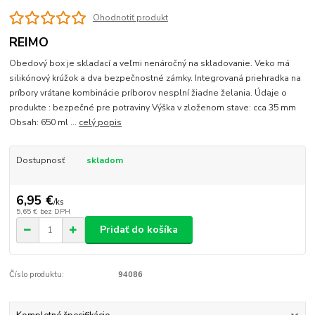
Ohodnotiť produkt
REIMO
Obedový box je skladací a veľmi nenáročný na skladovanie. Veko má
silikónový krúžok a dva bezpečnostné zámky. Integrovaná priehradka na
príbory vrátane kombinácie príborov nesplní žiadne želania. Údaje o
produkte : bezpečné pre potraviny Výška v zloženom stave: cca 35 mm
Obsah: 650 ml ...
celý popis
Dostupnosť
skladom
6,95 €
/
ks
5,65 €
bez DPH
Pridať do košíka
Číslo produktu:
94086