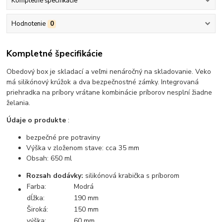
Kompletné špecifikácie
Hodnotenie
0
Kompletné špecifikácie
Obedový box je skladací a veľmi nenáročný na skladovanie. Veko
má silikónový krúžok a dva bezpečnostné zámky. Integrovaná
priehradka na príbory vrátane kombinácie príborov nesplní žiadne
želania.
Údaje o produkte
:
bezpečné pre potraviny
Výška v zloženom stave: cca 35 mm
Obsah: 650 ml
Rozsah dodávky:
silikónová krabička s príborom
Farba:
Modrá
dĺžka:
190 mm
Široká:
150 mm
výška:
60 mm