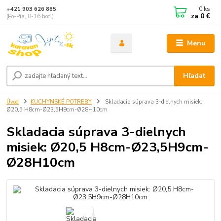
0
ks
+421 903 626 885
za
0 €
(Po-Pia, 8-16 hod.)
Menu
Hľadať
Úvod
KUCHYNSKÉ POTREBY
Skladacia súprava 3-dielnych misiek:
Ø20,5 H8cm-Ø23,5H9cm-Ø28H10cm
Skladacia súprava 3-dielnych
misiek: Ø20,5 H8cm-Ø23,5H9cm-
Ø28H10cm