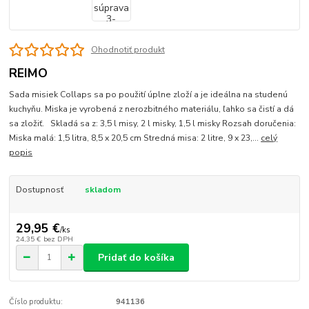
Ohodnotiť produkt
REIMO
Sada misiek Collaps sa po použití úplne zloží a je ideálna na studenú
kuchyňu. Miska je vyrobená z nerozbitného materiálu, ľahko sa čistí a dá
sa zložiť. Skladá sa z: 3,5 l misy, 2 l misky, 1,5 l misky Rozsah doručenia:
Miska malá: 1,5 litra, 8,5 x 20,5 cm Stredná misa: 2 litre, 9 x 23,...
celý
popis
Dostupnosť
skladom
29,95 €
/
ks
24,35 €
bez DPH
Pridať do košíka
Číslo produktu:
941136