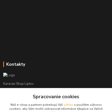
Kontakty
Karavan Shop Liptov
Spracovanie cookies
+421 903 626 885
(Po-Pia, 8-16 hod.)
Náš e-shop a partneri potrebujú Váš
súhlas
s použitím súborov
cookies, aby Vám mohli zobrazovať informácie týkajúce sa Vašich
info@karavanshopliptov.sk