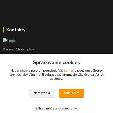
Kontakty
Karavan Shop Liptov
+421 903 626 885
Spracovanie cookies
(Po-Pia, 8-16 hod.)
Náš e-shop a partneri potrebujú Váš
súhlas
s použitím súborov
cookies, aby Vám mohli zobrazovať informácie týkajúce sa Vašich
info@karavanshopliptov.sk
záujmov.
Súhlasím
Nastavenia
Súhlas môžete odmietnuť
tu
.
Vytvorené na
Eshop-rychlo.sk