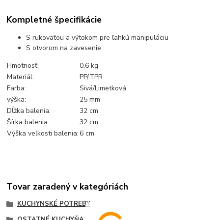
Kompletné špecifikácie
S rukoväťou a výtokom pre ľahkú manipuláciu
S otvorom na zavesenie
Hmotnosť:
0,6 kg
Materiál:
PP/TPR
Farba:
Sivá/Limetková
výška:
25 mm
Dĺžka balenia:
32 cm
Šírka balenia:
32 cm
Výška veľkosti balenia:
6 cm
Tovar zaradený v kategóriách
KUCHYNSKÉ POTREBY
OSTATNÉ KUCHYŇA