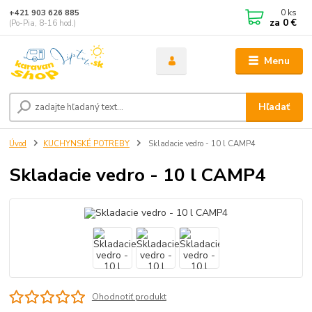
0
ks
+421 903 626 885
za
0 €
(Po-Pia, 8-16 hod.)
Menu
Hľadať
Úvod
KUCHYNSKÉ POTREBY
Skladacie vedro - 10 l CAMP4
Skladacie vedro - 10 l CAMP4
Ohodnotiť produkt