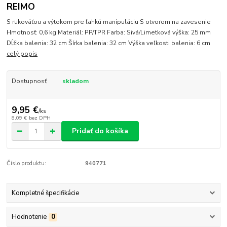
REIMO
S rukoväťou a výtokom pre ľahkú manipuláciu S otvorom na zavesenie
Hmotnosť: 0,6 kg Materiál: PP/TPR Farba: Sivá/Limetková výška: 25 mm
Dĺžka balenia: 32 cm Šírka balenia: 32 cm Výška veľkosti balenia: 6 cm
celý popis
Dostupnosť
skladom
9,95 €
/
ks
8,09 €
bez DPH
Pridať do košíka
Číslo produktu:
940771
Kompletné špecifikácie
Hodnotenie
0