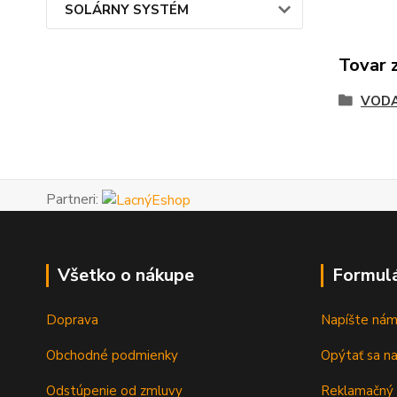
SOLÁRNY SYSTÉM
Tovar 
VODA
Partneri:
Všetko o nákupe
Formul
Doprava
Napíšte ná
Obchodné podmienky
Opýtať sa n
Odstúpenie od zmluvy
Reklamačný 