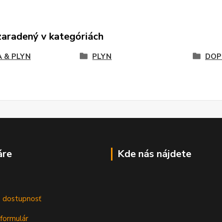
zaradený v kategóriách
 & PLYN
PLYN
DOP
áre
Kde nás nájdete
m
a dostupnosť
formulár