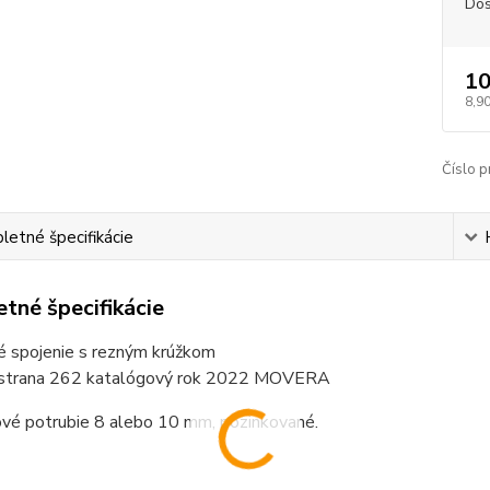
Dos
10
8,90
Číslo p
etné špecifikácie
tné špecifikácie
é spojenie s rezným krúžkom
 strana 262 katalógový rok 2022 MOVERA
ové potrubie 8 alebo 10 mm, pozinkované.