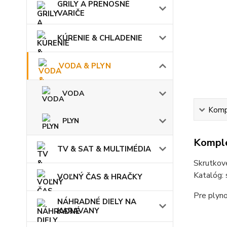
GRILY A PRENOSNÉ
VARIČE
KÚRENIE & CHLADENIE
VODA & PLYN
VODA
Kompl
PLYN
Komple
TV & SAT & MULTIMÉDIA
Skrutkov
Katalóg:
VOĽNÝ ČAS & HRAČKY
Pre plyn
NÁHRADNÉ DIELY NA
KARAVANY