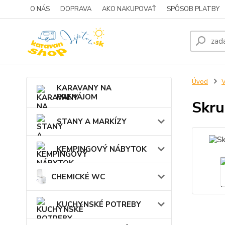
O NÁS
DOPRAVA
AKO NAKUPOVAŤ
SPÔSOB PLATBY
Úvod
KARAVANY NA
PRENÁJOM
Skru
STANY A MARKÍZY
KEMPINGOVÝ NÁBYTOK
CHEMICKÉ WC
KUCHYNSKÉ POTREBY