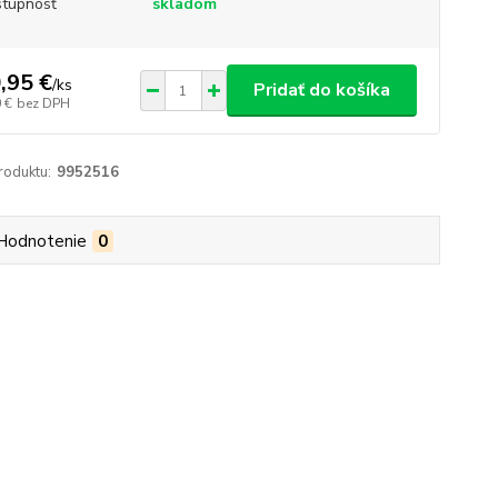
tupnosť
skladom
,95 €
/
ks
Pridať do košíka
 €
bez DPH
roduktu:
9952516
Hodnotenie
0