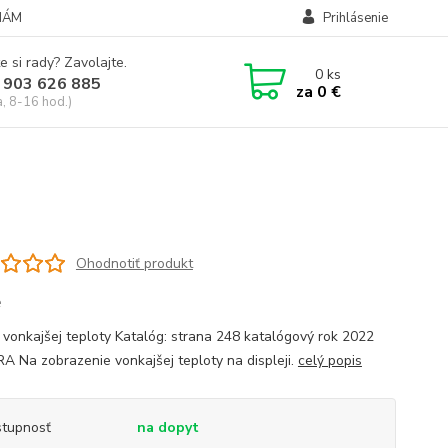
NÁM
Prihlásenie
e si rady? Zavolajte.
0
ks
 903 626 885
za
0 €
a, 8-16 hod.)
Ohodnotiť produkt
e
 vonkajšej teploty Katalóg: strana 248 katalógový rok 2022
 Na zobrazenie vonkajšej teploty na displeji.
celý popis
tupnosť
na dopyt