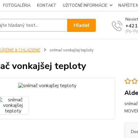
FOTOGALÉRIA
KONTAKT
UŽITOČNÉ INFORMÁCIE
NAPÍŠTE 
Neviet
Hľadať
+421
(Po-Pi
KÚRENIE & CHLADENIE
snímač vonkajšej teploty
ač vonkajšej teploty
Ald
snímač
MOVERA
Dos