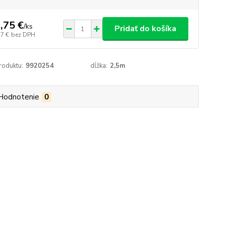
,75 €
/
ks
Pridať do košíka
57 €
bez DPH
roduktu:
9920254
dĺžka:
2,5m
Hodnotenie
0