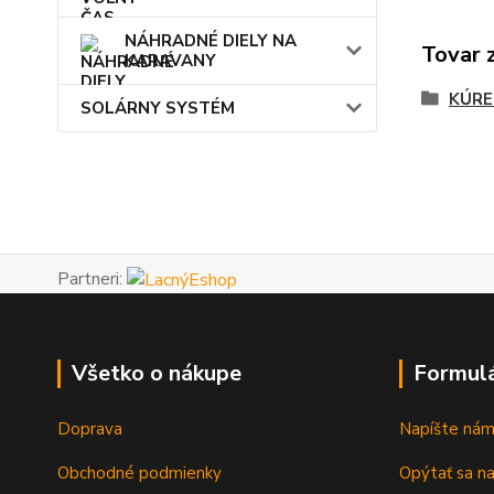
NÁHRADNÉ DIELY NA
Tovar 
KARAVANY
KÚRE
SOLÁRNY SYSTÉM
Partneri:
Všetko o nákupe
Formul
Doprava
Napíšte ná
Obchodné podmienky
Opýtať sa n