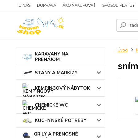
O NÁS
DOPRAVA
AKO NAKUPOVAŤ
SPÔSOB PLATBY
Úvod
KARAVANY NA
PRENÁJOM
sním
STANY A MARKÍZY
KEMPINGOVÝ NÁBYTOK
CHEMICKÉ WC
KUCHYNSKÉ POTREBY
GRILY A PRENOSNÉ