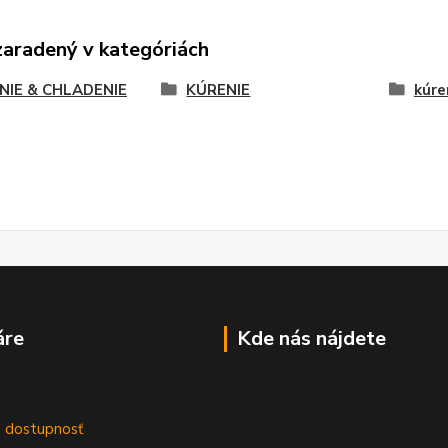
zaradený v kategóriách
NIE & CHLADENIE
KÚRENIE
kúre
áre
Kde nás nájdete
m
a dostupnosť