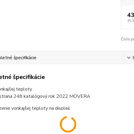
43
35,
Číslo p
etné špecifikácie
tné špecifikácie
nkajšej teploty
 strana 248 katalógový rok 2022 MOVERA
enie vonkajšej teploty na displeji.