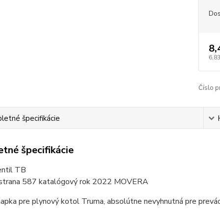
Dos
8,
6,83
Číslo p
etné špecifikácie
tné špecifikácie
entil TB
 strana 587 katalógový rok 2022 MOVERA
apka pre plynový kotol Truma, absolútne nevyhnutná pre prevád