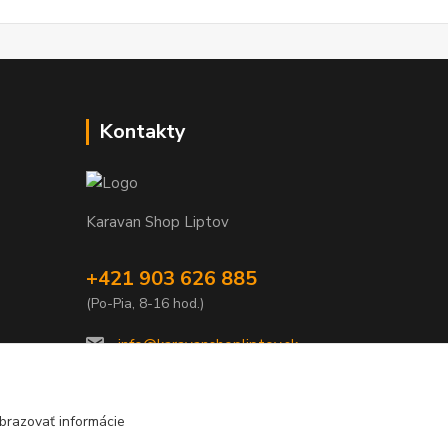
Kontakty
Karavan Shop Liptov
+421 903 626 885
(Po-Pia, 8-16 hod.)
info@karavanshopliptov.sk
brazovať informácie