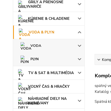
GRILY A PRENOSNÉ
VARIČE
KÚRENIE & CHLADENIE
VODA & PLYN
VODA
PLYN
Kompl
TV & SAT & MULTIMÉDIA
Komple
spätný v
VOĽNÝ ČAS & HRAČKY
Katalóg:
NÁHRADNÉ DIELY NA
Spätná kl
KARAVANY