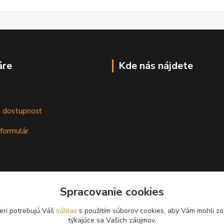
áre
Kde nás nájdete
m
a dostupnosť
formulár
Spracovanie cookies
eri potrebujú Váš
súhlas
s použitím súborov cookies, aby Vám mohli zo
týkajúce sa Vašich záujmov.