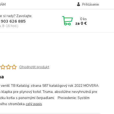
NÁM
Prihlásenie
e si rady? Zavolajte.
0
ks
 903 626 885
za
0 €
a, 8-16 hod.)
Ohodnotiť produkt
ma
 ventil TB Katalóg: strana 587 katalógový rok 2022 MOVERA
 klapka pre plynový kotol Truma, absolútne nevyhnutná pre
zku kotla s ponornými čerpadlami. Prevedenie: Systém
ného stromčeka
celý popis