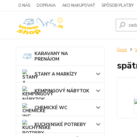
O NÁS
DOPRAVA
AKO NAKUPOVAŤ
SPÔSOB PLATBY
Úvod
KARAVANY NA
PRENÁJOM
spät
STANY A MARKÍZY
KEMPINGOVÝ NÁBYTOK
CHEMICKÉ WC
KUCHYNSKÉ POTREBY