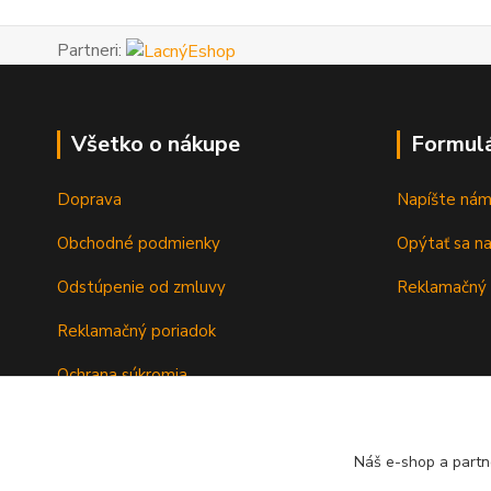
Partneri:
Všetko o nákupe
Formul
Doprava
Napíšte ná
Obchodné podmienky
Opýtať sa n
Odstúpenie od zmluvy
Reklamačný 
Reklamačný poriadok
Ochrana súkromia
Záručné podmienky
Náš e-shop a partn