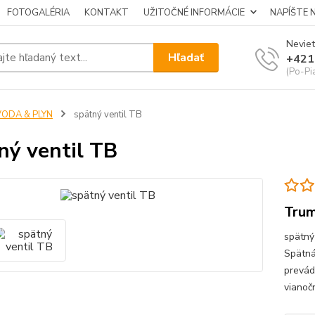
FOTOGALÉRIA
KONTAKT
UŽITOČNÉ INFORMÁCIE
NAPÍŠTE 
Neviet
Hľadať
+421
(Po-Pi
VODA & PLYN
spätný ventil TB
ný ventil TB
Tru
spätný
Spätná
prevád
vianoč