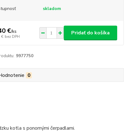
tupnosť
skladom
40 €
/
ks
Pridať do košíka
 €
bez DPH
roduktu:
9977750
Hodnotenie
0
zku kotla s ponornými čerpadlami.