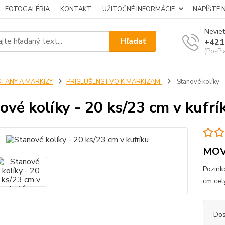
FOTOGALÉRIA
KONTAKT
UŽITOČNÉ INFORMÁCIE
NAPÍŠTE 
Neviet
Hľadať
+421
(Po-Pi
STANY A MARKÍZY
PRÍSLUŠENSTVO K MARKÍZAM
Stanové kolíky -
ové kolíky - 20 ks/23 cm v kufrí
MO
Pozink
cm
cel
Dos