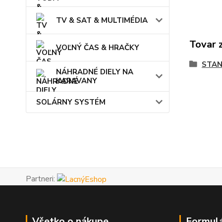
TV & SAT & MULTIMÉDIA
Tovar 
VOĽNÝ ČAS & HRAČKY
STAN
NÁHRADNÉ DIELY NA
KARAVANY
SOLÁRNY SYSTÉM
Partneri:
Všetko o nákupe
Formul