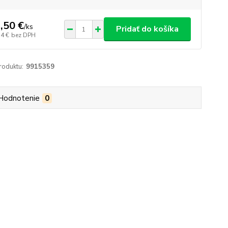
,50 €
/
ks
Pridať do košíka
54 €
bez DPH
roduktu:
9915359
Hodnotenie
0