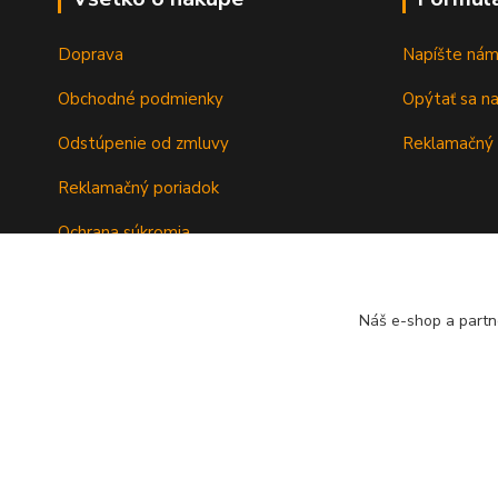
Doprava
Napíšte ná
Obchodné podmienky
Opýtať sa n
Odstúpenie od zmluvy
Reklamačný 
Reklamačný poriadok
Ochrana súkromia
Záručné podmienky
Náš e-shop a partn