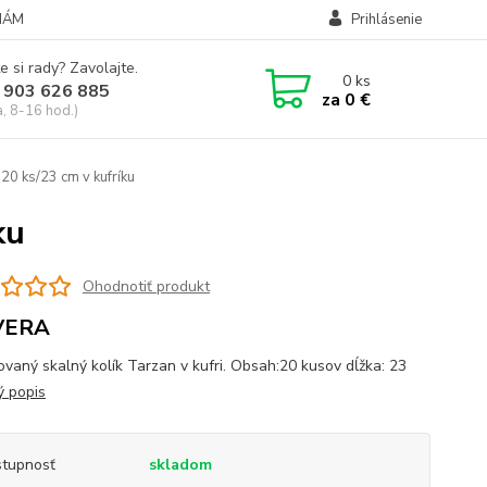
NÁM
Prihlásenie
e si rady? Zavolajte.
0
ks
 903 626 885
za
0 €
a, 8-16 hod.)
 20 ks/23 cm v kufríku
ku
Ohodnotiť produkt
VERA
ovaný skalný kolík Tarzan v kufri. Obsah:20 kusov dĺžka: 23
ý popis
tupnosť
skladom