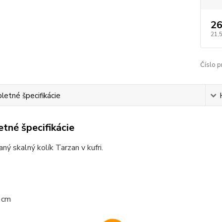
26
21,
Číslo p
etné špecifikácie
tné špecifikácie
ný skalný kolík Tarzan v kufri.
 cm