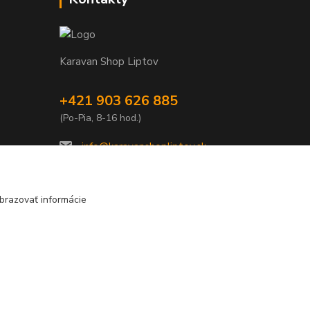
Karavan Shop Liptov
+421 903 626 885
(Po-Pia, 8-16 hod.)
info@karavanshopliptov.sk
brazovať informácie
Vytvorené na
Eshop-rychlo.sk