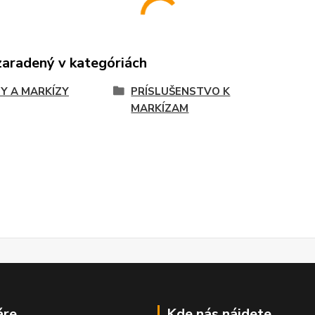
zaradený v kategóriách
Y A MARKÍZY
PRÍSLUŠENSTVO K
MARKÍZAM
áre
Kde nás nájdete