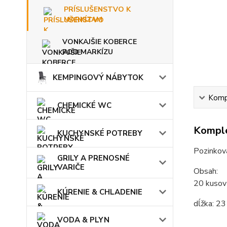
PRÍSLUŠENSTVO K
MARKÍZAM
VONKAJŠIE KOBERCE
POD MARKÍZU
KEMPINGOVÝ NÁBYTOK
Kompl
CHEMICKÉ WC
Komple
KUCHYNSKÉ POTREBY
Pozinkova
GRILY A PRENOSNÉ
VARIČE
Obsah:
20 kusov
KÚRENIE & CHLADENIE
dĺžka: 23
VODA & PLYN