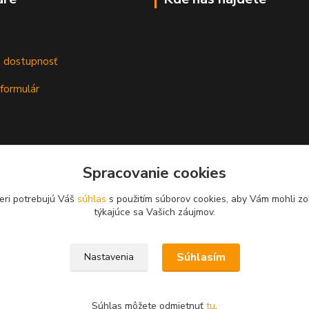
m
a dostupnosť
formulár
Spracovanie cookies
eri potrebujú Váš
súhlas
s použitím súborov cookies, aby Vám mohli zo
týkajúce sa Vašich záujmov.
Súhlasím
Nastavenia
Súhlas môžete odmietnuť
tu
.