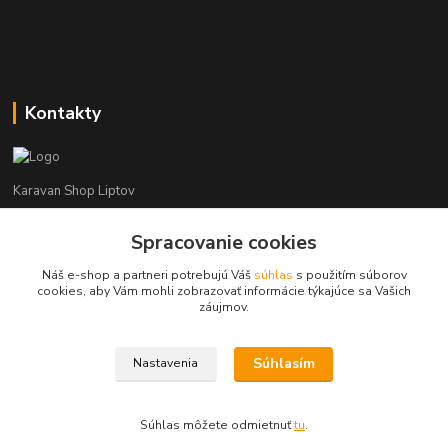
Kontakty
Karavan Shop Liptov
Spracovanie cookies
+421 903 626 885
(Po-Pia, 8-16 hod.)
Náš e-shop a partneri potrebujú Váš
súhlas
s použitím súborov
cookies, aby Vám mohli zobrazovať informácie týkajúce sa Vašich
info@karavanshopliptov.sk
záujmov.
Súhlasím
Nastavenia
Súhlas môžete odmietnuť
tu
.
Vytvorené na
Eshop-rychlo.sk