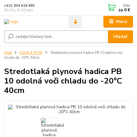
0
ks
+421 903 626 885
za
0 €
(Po-Pia, 8-16 hod.)
Menu
Hľadať
Úvod
VODA & PLYN
Stredotlaká plynová hadica PB 10 odolná voči
chladu do -20°C 40cm
Stredotlaká plynová hadica PB
10 odolná voči chladu do -20°C
40cm