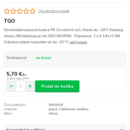
Ohodnotiť produkt
TGO
Stredotlaká plynová hadica PB 10 odolná voči chladu do -20°C Katalóg:
strana 266 katalógový rok 2022 MOVERA Pripojenie: 2 x G 1/4 LH-ÜM
Odoláva nízkym teplotám až do -20 °C
celý popis
Dostupnosť
na dopyt
5,70 €
/
ks
4,63 €
bez DPH
Pridať do košíka
Číslo produktu:
9933029
materiál:
plast s látkovou vložkou
dĺžka:
40cm