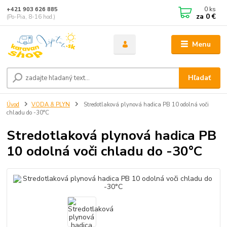
0
ks
+421 903 626 885
za
0 €
(Po-Pia, 8-16 hod.)
Menu
Hľadať
Úvod
VODA & PLYN
Stredotlaková plynová hadica PB 10 odolná voči
chladu do -30°C
Stredotlaková plynová hadica PB
10 odolná voči chladu do -30°C