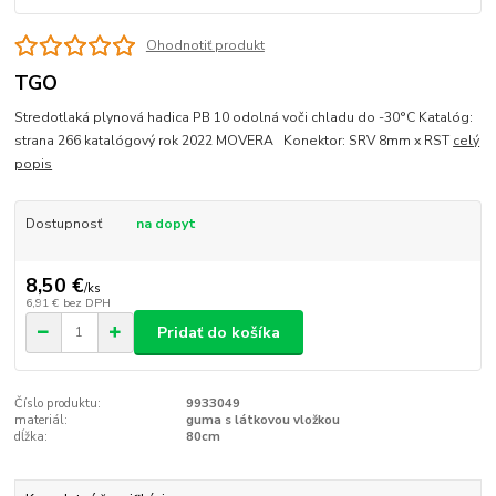
Ohodnotiť produkt
TGO
Stredotlaká plynová hadica PB 10 odolná voči chladu do -30°C Katalóg:
strana 266 katalógový rok 2022 MOVERA Konektor: SRV 8mm x RST
celý
popis
Dostupnosť
na dopyt
8,50 €
/
ks
6,91 €
bez DPH
Pridať do košíka
Číslo produktu:
9933049
materiál:
guma s látkovou vložkou
dĺžka:
80cm