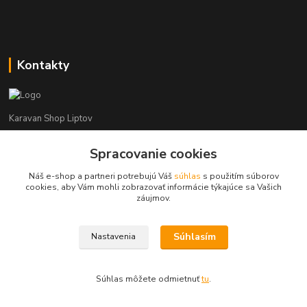
Kontakty
Karavan Shop Liptov
Spracovanie cookies
+421 903 626 885
(Po-Pia, 8-16 hod.)
Náš e-shop a partneri potrebujú Váš
súhlas
s použitím súborov
cookies, aby Vám mohli zobrazovať informácie týkajúce sa Vašich
info@karavanshopliptov.sk
záujmov.
Súhlasím
Nastavenia
Súhlas môžete odmietnuť
tu
.
Vytvorené na
Eshop-rychlo.sk