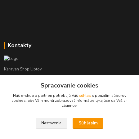
Kontakty
Karavan Shop Liptov
+421 903 626 885
Spracovanie cookies
(Po-Pia, 8-16 hod.)
Náš e-shop a partneri potrebujú Váš
súhlas
s použitím súborov
cookies, aby Vám mohli zobrazovať informácie týkajúce sa Vašich
info@karavanshopliptov.sk
záujmov.
Súhlasím
Nastavenia