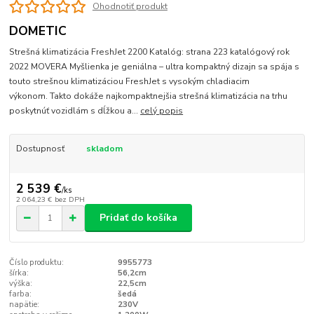
Ohodnotiť produkt
DOMETIC
Strešná klimatizácia FreshJet 2200 Katalóg: strana 223 katalógový rok
2022 MOVERA Myšlienka je geniálna – ultra kompaktný dizajn sa spája s
touto strešnou klimatizáciou FreshJet s vysokým chladiacim
výkonom. Takto dokáže najkompaktnejšia strešná klimatizácia na trhu
poskytnúť vozidlám s dĺžkou a...
celý popis
Dostupnosť
skladom
2 539 €
/
ks
2 064,23 €
bez DPH
Pridať do košíka
Číslo produktu:
9955773
šírka:
56,2cm
výška:
22,5cm
farba:
šedá
napätie:
230V