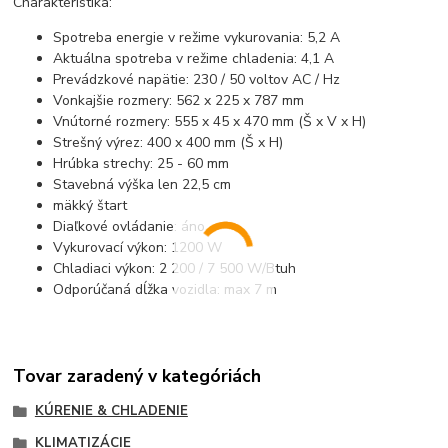
Charakteristika:
Spotreba energie v režime vykurovania: 5,2 A
Aktuálna spotreba v režime chladenia: 4,1 A
Prevádzkové napätie: 230 / 50 voltov AC / Hz
Vonkajšie rozmery: 562 x 225 x 787 mm
Vnútorné rozmery: 555 x 45 x 470 mm (Š x V x H)
Strešný výrez: 400 x 400 mm (Š x H)
Hrúbka strechy: 25 - 60 mm
Stavebná výška len 22,5 cm
mäkký štart
Diaľkové ovládanie: áno
Vykurovací výkon: 1200 W
Chladiaci výkon: 2 200 / 7 500 W/Btuh
Odporúčaná dĺžka vozidla: max 7 m
Tovar zaradený v kategóriách
KÚRENIE & CHLADENIE
KLIMATIZÁCIE