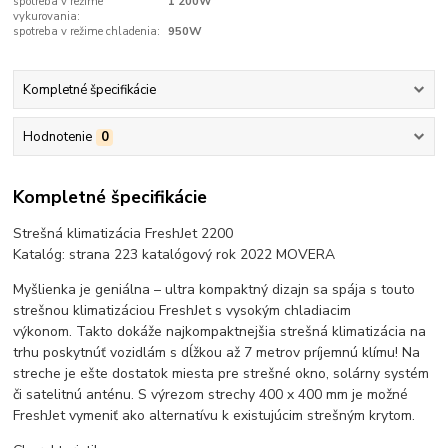
spotreba v režime
1 200W
vykurovania:
spotreba v režime chladenia:
950W
Kompletné špecifikácie
Hodnotenie
0
Kompletné špecifikácie
Strešná klimatizácia FreshJet 2200
Katalóg: strana 223 katalógový rok 2022 MOVERA
Myšlienka je geniálna – ultra kompaktný dizajn sa spája s touto
strešnou klimatizáciou FreshJet s vysokým chladiacim
výkonom. Takto dokáže najkompaktnejšia strešná klimatizácia na
trhu poskytnúť vozidlám s dĺžkou až 7 metrov príjemnú klímu! Na
streche je ešte dostatok miesta pre strešné okno, solárny systém
či satelitnú anténu. S výrezom strechy 400 x 400 mm je možné
FreshJet vymeniť ako alternatívu k existujúcim strešným krytom.