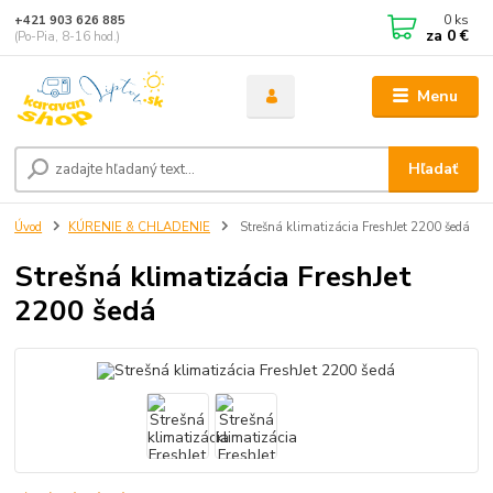
0
ks
+421 903 626 885
za
0 €
(Po-Pia, 8-16 hod.)
Menu
Hľadať
Úvod
KÚRENIE & CHLADENIE
Strešná klimatizácia FreshJet 2200 šedá
Strešná klimatizácia FreshJet
2200 šedá