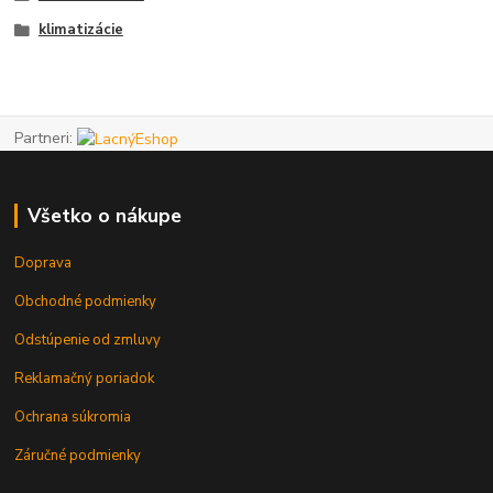
klimatizácie
Partneri:
Všetko o nákupe
Doprava
Obchodné podmienky
Odstúpenie od zmluvy
Reklamačný poriadok
Ochrana súkromia
Záručné podmienky