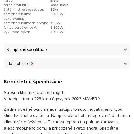
farba:
biela
farba produktu:
šedá, biela
čistá hmotnosť bez obalu:
42kg
spotreba v režime
1 200W
vykurovania:
spotreba v režime chladenia:
950W
Chladiaci výkon vo W:
2 200W
vykurovací výkon:
2 700W
Kompletné špecifikácie
Hodnotenie
0
Kompletné špecifikácie
Strešná klimatizácia FreshLight
Katalóg: strana 223 katalógový rok 2022 MOVERA
Žiadne strešné okno nemusí ustúpiť tomuto inovatívnemu typu
klimatizačného systému. Naopak: okno bolo integrované do telesa
klimatizácie. Výsledok: Pocitová teplota na palube karavanu
alebo mobilného domu a prirodzené svetlo zhora. Špeciálne