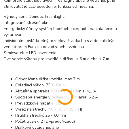
komfortné vlastnosti dvoch FreshLight: aktívne vetranie, plne
stmievateľné LED osvetlenie, funkcia vyhrievania.
Výhody série Dometic FreshLight:
Integrované strešné okno
Energeticky účinný systém tepelného čerpadla na chladenie a
vykurovanie
Individuálne ovládateľný rozdeľovač vzduchu s automatickým
ventilátorom Funkcia odvádzaného vzduchu
Stmievateľné LED osvetlenie
Dve verzie výkonu pre vozidlá s dĺžkou < 6 m alebo < 7 m
Odporúčaná dĺžka vozidla: max 7 m
Chladiaci výkon: 7500 Btuh
Aktuálna spotreba v režime chladenia: 4,1 A
Spotreba energie v režime vykurovania: 5,2 A
Prevádzkové napätie: 50Hz
Výrez na strechu: 40 x 70 cm (Š x H)
Hrúbka strechy: 25 - 60 mm
Počet trysiek: 2 (1 vpredu/vzadu)
Diaľkové ovládanie: áno