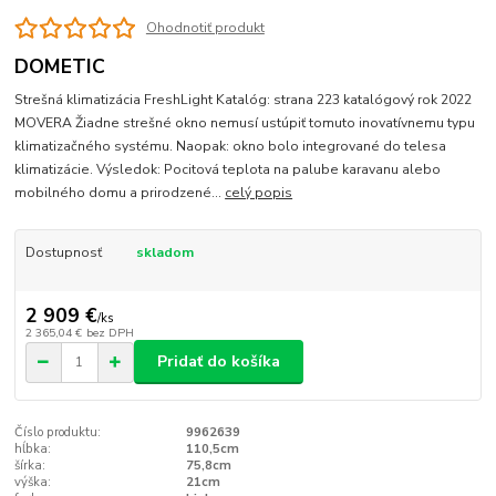
Ohodnotiť produkt
DOMETIC
Strešná klimatizácia FreshLight Katalóg: strana 223 katalógový rok 2022
MOVERA Žiadne strešné okno nemusí ustúpiť tomuto inovatívnemu typu
klimatizačného systému. Naopak: okno bolo integrované do telesa
klimatizácie. Výsledok: Pocitová teplota na palube karavanu alebo
mobilného domu a prirodzené...
celý popis
Dostupnosť
skladom
2 909 €
/
ks
2 365,04 €
bez DPH
Pridať do košíka
Číslo produktu:
9962639
hĺbka:
110,5cm
šírka:
75,8cm
výška:
21cm