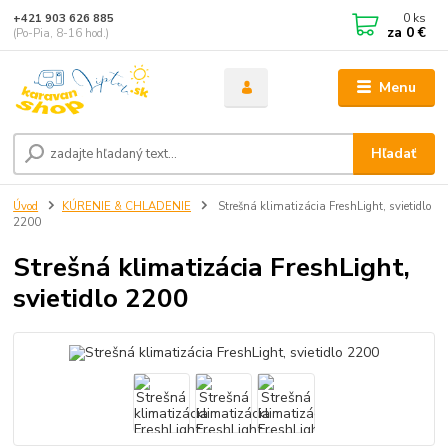
0
ks
+421 903 626 885
za
0 €
(Po-Pia, 8-16 hod.)
Menu
Hľadať
Úvod
KÚRENIE & CHLADENIE
Strešná klimatizácia FreshLight, svietidlo
2200
Strešná klimatizácia FreshLight,
svietidlo 2200