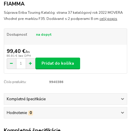
FIAMMA
Súprava Eriba Touring Katalóg: strana 37 katalógový rok 2022 MOVERA
Vhodné pre markízu F35. Dodávané s:2 podperami 8 cm
celý popis
Dostupnosť
na dopyt
99,40 €
/
ks
80,81 €
bez DPH
Pridať do košíka
Číslo produktu:
9940386
Kompletné špecifikácie
Hodnotenie
0
Kompletné špecifikácie