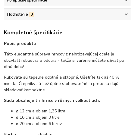
Kompletné špecifikácie
Hodnotenie
0
Kompletné špecifikácie
Popis produktu
Táto elegantná súprava hrncov z nehrdzavejúcej ocele je
obzvlášť robustná a odolná - takže si varenie môžete užívať po
dlhú dobu!
Rukoväte sú tepelne odolné a sklopné. Ušetríte tak až 40 %
miesta. Črepníky sú tiež úplne stohovateľné, a preto sa dajú
skladovať kompaktne.
Sada obsahuje tri hrnce v rôznych veľkostiach:
ø 12 cm a objem 1,25 litra
ø 16 cm a objem 3 litre
ø 20 cm a objem 6 litrov
Farba
striebro