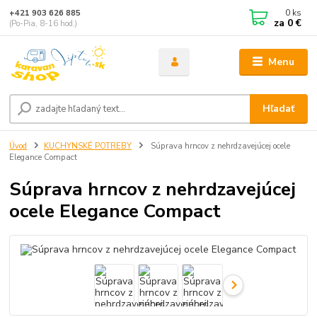
0
ks
+421 903 626 885
za
0 €
(Po-Pia, 8-16 hod.)
Menu
Hľadať
Úvod
KUCHYNSKÉ POTREBY
Súprava hrncov z nehrdzavejúcej ocele
Elegance Compact
Súprava hrncov z nehrdzavejúcej
ocele Elegance Compact