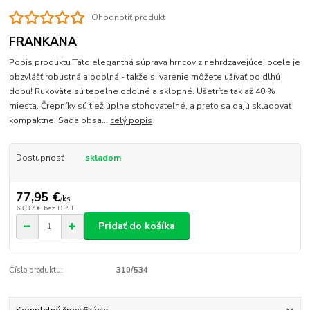
Ohodnotiť produkt
FRANKANA
Popis produktu Táto elegantná súprava hrncov z nehrdzavejúcej ocele je
obzvlášť robustná a odolná - takže si varenie môžete užívať po dlhú
dobu! Rukoväte sú tepelne odolné a sklopné. Ušetríte tak až 40 %
miesta. Črepníky sú tiež úplne stohovateľné, a preto sa dajú skladovať
kompaktne. Sada obsa...
celý popis
Dostupnosť
skladom
77,95 €
/
ks
63,37 €
bez DPH
Pridať do košíka
Číslo produktu:
310/534