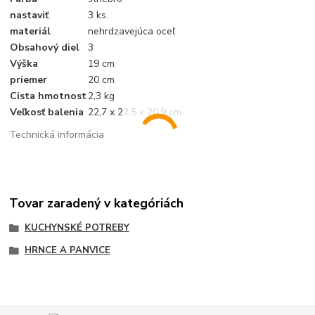
nastaviť
3 ks.
materiál
nehrdzavejúca oceľ
Obsahový diel
3
Výška
19 cm
priemer
20 cm
Cista hmotnost
2,3 kg
Veľkosť balenia
22,7 x 22,5 x 20,9 cm
Technická informácia
Tovar zaradený v kategóriách
KUCHYNSKÉ POTREBY
HRNCE A PANVICE