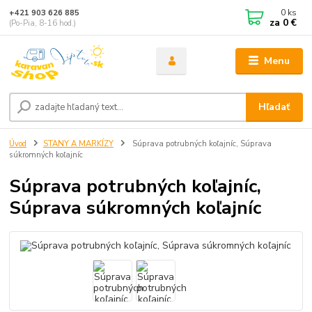
0
ks
+421 903 626 885
za
0 €
(Po-Pia, 8-16 hod.)
Menu
Hľadať
Úvod
STANY A MARKÍZY
Súprava potrubných koľajníc, Súprava
súkromných koľajníc
Súprava potrubných koľajníc,
Súprava súkromných koľajníc