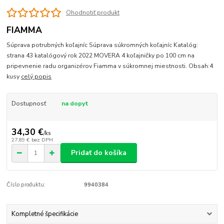
Ohodnotiť produkt
FIAMMA
Súprava potrubných koľajníc Súprava súkromných koľajníc Katalóg:
strana 43 katalógový rok 2022 MOVERA 4 koľajničky po 100 cm na
pripevnenie radu organizérov Fiamma v súkromnej miestnosti. Obsah:4
kusy
celý popis
Dostupnosť
na dopyt
34,30 €
/
ks
27,89 €
bez DPH
Pridať do košíka
Číslo produktu:
9940384
Kompletné špecifikácie