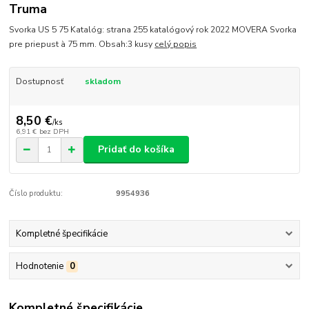
Truma
Svorka US 5 75 Katalóg: strana 255 katalógový rok 2022 MOVERA Svorka
pre priepust à 75 mm. Obsah:3 kusy
celý popis
Dostupnosť
skladom
8,50 €
/
ks
6,91 €
bez DPH
Pridať do košíka
Číslo produktu:
9954936
Kompletné špecifikácie
Hodnotenie
0
Kompletné špecifikácie