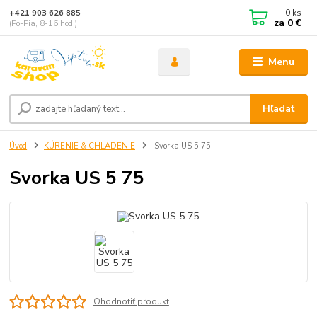
0
ks
+421 903 626 885
za
0 €
(Po-Pia, 8-16 hod.)
Menu
Hľadať
Úvod
KÚRENIE & CHLADENIE
Svorka US 5 75
Svorka US 5 75
Ohodnotiť produkt