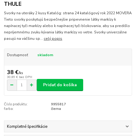
THULE
Svorky na uteráky 2 kusy Katalóg: strana 24 katalógový rok 2022 MOVERA
Tieto svorky poskytujú bezpečnejšie pripevnenie látky markízy k
napínacej tyči markízy alebo k napínacej tyči blokovania, aby sa predišlo
nepríjemnému zvuku kývania látky markízy vo vetre. Svorky univerzálne
pasujú na väčšinu sp...
celý popis
Dostupnosť
skladom
38 €
/
ks
30,89 €
bez DPH
Pridať do košíka
Číslo produktu:
9955817
farba:
čierna
Kompletné špecifikácie