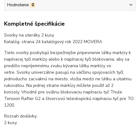
Hodnotenie
0
Kompletné špecifikácie
Svorky na uteráky 2 kusy
Katalóg: strana 24 katalógový rok 2022 MOVERA
Tieto svorky poskytujú bezpečnejšie pripevnenie látky markízy k
napínacej tyči markízy alebo k napínacej tyči blokovania, aby sa
predišlo nepríjemnému zvuku kývania látky markízy vo
vetre. Svorky univerzálne pasujú na väčšinu spojovacích tyčí,
jednoducho zacvaknú na miesto, vložia medzi ne látku a utiahnu
rukoväťou. Na jednej strane markízy môžete použiť až 2
konzoly. Vhodné pre oválnu blokovaciu napínaciu tyč Thule
Tension Rafter G2 a štvorcovú teleskopickú napínaciu tyč pre TO
1200.
Rozsah dodávky:
2 kusy