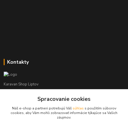
Kontakty
Karavan Shop Liptov
+421 903 626 885
Spracovanie cookies
(Po-Pia, 8-16 hod.)
Náš e-shop a partneri potrebujú Váš
súhlas
s použitím súborov
cookies, aby Vám mohli zobrazovať informácie týkajúce sa Vašich
info@karavanshopliptov.sk
záujmov.