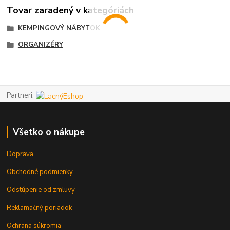
Tovar zaradený v kategóriách
KEMPINGOVÝ NÁBYTOK
ORGANIZÉRY
Partneri:
Všetko o nákupe
Doprava
Obchodné podmienky
Odstúpenie od zmluvy
Reklamačný poriadok
Ochrana súkromia