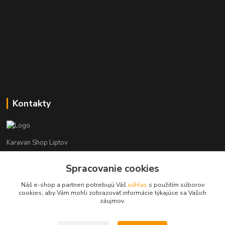
Kontakty
Karavan Shop Liptov
+421 903 626 885
Spracovanie cookies
(Po-Pia, 8-16 hod.)
Náš e-shop a partneri potrebujú Váš
súhlas
s použitím súborov
cookies, aby Vám mohli zobrazovať informácie týkajúce sa Vašich
info@karavanshopliptov.sk
záujmov.