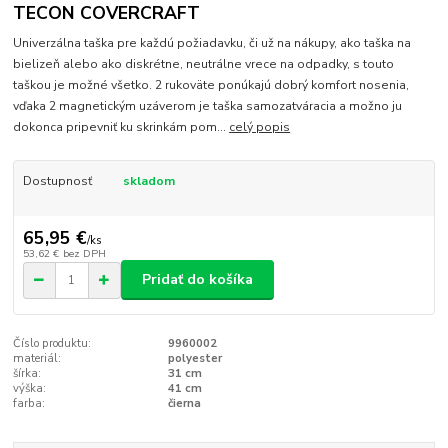
TECON COVERCRAFT
Univerzálna taška pre každú požiadavku, či už na nákupy, ako taška na
bielizeň alebo ako diskrétne, neutrálne vrece na odpadky, s touto
taškou je možné všetko. 2 rukoväte ponúkajú dobrý komfort nosenia,
vďaka 2 magnetickým uzáverom je taška samozatváracia a možno ju
dokonca pripevniť ku skrinkám pom...
celý popis
Dostupnosť
skladom
65,95 €
/
ks
53,62 €
bez DPH
Pridať do košíka
Číslo produktu:
9960002
materiál:
polyester
šírka:
31 cm
výška:
41 cm
farba:
čierna