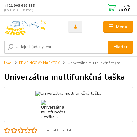
0
ks
+421 903 626 885
za
0 €
(Po-Pia, 8-16 hod.)
Menu
Hľadať
Úvod
KEMPINGOVÝ NÁBYTOK
Univerzálna multifunkčná taška
Univerzálna multifunkčná taška
Ohodnotiť produkt