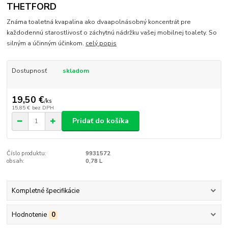
THETFORD
Známa toaletná kvapalina ako dvaapolnásobný koncentrát pre
každodennú starostlivosť o záchytnú nádržku vašej mobilnej toalety. So
silným a účinným účinkom.
celý popis
Dostupnosť
skladom
19,50 €
/
ks
15,85 €
bez DPH
Pridať do košíka
Číslo produktu:
9931572
obsah:
0,78 L
Kompletné špecifikácie
Hodnotenie
0