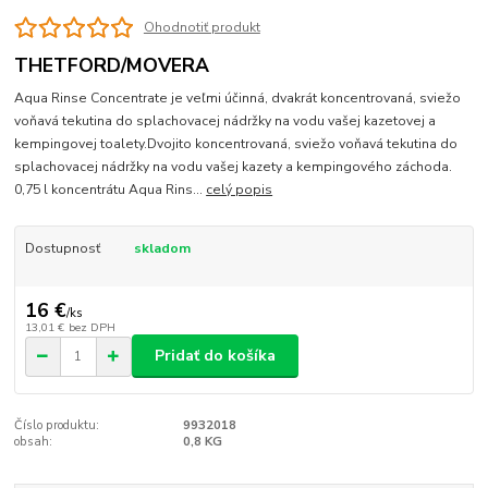
Ohodnotiť produkt
THETFORD/MOVERA
Aqua Rinse Concentrate je veľmi účinná, dvakrát koncentrovaná, sviežo
voňavá tekutina do splachovacej nádržky na vodu vašej kazetovej a
kempingovej toalety.Dvojito koncentrovaná, sviežo voňavá tekutina do
splachovacej nádržky na vodu vašej kazety a kempingového záchoda.
0,75 l koncentrátu Aqua Rins...
celý popis
Dostupnosť
skladom
16 €
/
ks
13,01 €
bez DPH
Pridať do košíka
Číslo produktu:
9932018
obsah:
0,8 KG