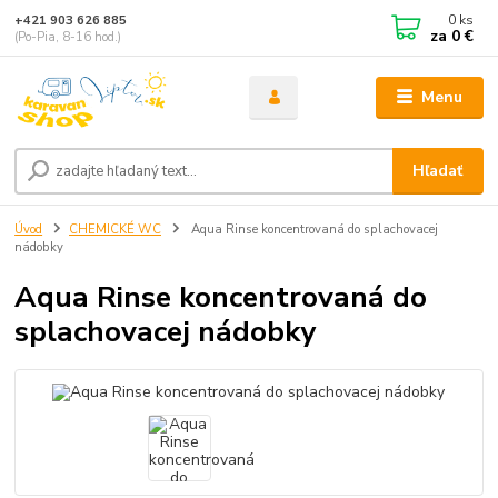
0
ks
+421 903 626 885
za
0 €
(Po-Pia, 8-16 hod.)
Menu
Hľadať
Úvod
CHEMICKÉ WC
Aqua Rinse koncentrovaná do splachovacej
nádobky
Aqua Rinse koncentrovaná do
splachovacej nádobky