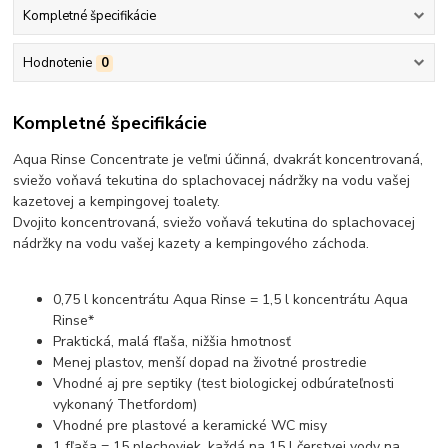
Kompletné špecifikácie
Hodnotenie
0
Kompletné špecifikácie
Aqua Rinse Concentrate je veľmi účinná, dvakrát koncentrovaná,
sviežo voňavá tekutina do splachovacej nádržky na vodu vašej
kazetovej a kempingovej toalety.
Dvojito koncentrovaná, sviežo voňavá tekutina do splachovacej
nádržky na vodu vašej kazety a kempingového záchoda.
0,75 l koncentrátu Aqua Rinse = 1,5 l koncentrátu Aqua
Rinse*
Praktická, malá fľaša, nižšia hmotnosť
Menej plastov, menší dopad na životné prostredie
Vhodné aj pre septiky (test biologickej odbúrateľnosti
vykonaný Thetfordom)
Vhodné pre plastové a keramické WC misy
1 fľaša = 15 plechoviek, každá na 15 l čerstvej vody na