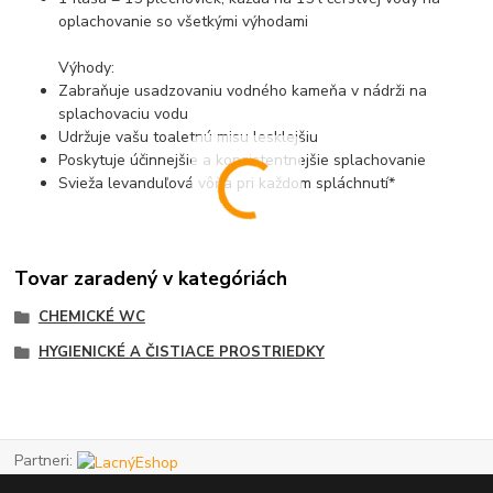
oplachovanie so všetkými výhodami
Výhody:
Zabraňuje usadzovaniu vodného kameňa v nádrži na
splachovaciu vodu
Udržuje vašu toaletnú misu lesklejšiu
Poskytuje účinnejšie a konzistentnejšie splachovanie
Svieža levanduľová vôňa pri každom spláchnutí*
Tovar zaradený v kategóriách
CHEMICKÉ WC
HYGIENICKÉ A ČISTIACE PROSTRIEDKY
Partneri: