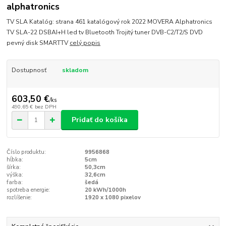
alphatronics
TV SLA Katalóg: strana 461 katalógový rok 2022 MOVERA Alphatronics
TV SLA-22 DSBAI+H led tv Bluetooth Trojitý tuner DVB-C2/T2/S DVD
pevný disk SMARTTV
celý popis
Dostupnosť
skladom
603,50 €
/
ks
490,65 €
bez DPH
Pridať do košíka
Číslo produktu:
9956868
hĺbka:
5cm
šírka:
50,3cm
výška:
32,6cm
farba:
šedá
spotreba energie:
20 kWh/1000h
rozlíšenie:
1920 x 1080 pixelov