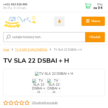
0
ks
+421 903 626 885
za
0 €
(Po-Pia, 8-16 hod.)
Menu
Hľadať
Úvod
TV & SAT & MULTIMÉDIA
TV SLA 22 DSBAI + H
TV SLA 22 DSBAI + H
Ohodnotiť produkt