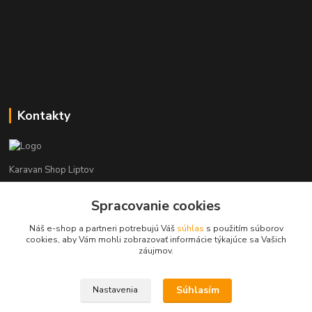
Kontakty
Karavan Shop Liptov
+421 903 626 885
Spracovanie cookies
(Po-Pia, 8-16 hod.)
Náš e-shop a partneri potrebujú Váš
súhlas
s použitím súborov
cookies, aby Vám mohli zobrazovať informácie týkajúce sa Vašich
info@karavanshopliptov.sk
záujmov.
Súhlasím
Nastavenia