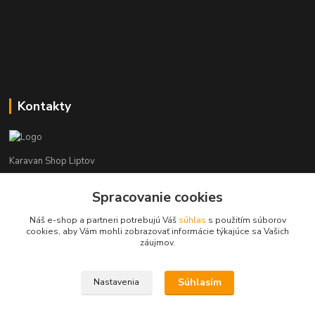
Kontakty
Karavan Shop Liptov
+421 903 626 885
Spracovanie cookies
(Po-Pia, 8-16 hod.)
Náš e-shop a partneri potrebujú Váš
súhlas
s použitím súborov
cookies, aby Vám mohli zobrazovať informácie týkajúce sa Vašich
info@karavanshopliptov.sk
záujmov.
Súhlasím
Nastavenia