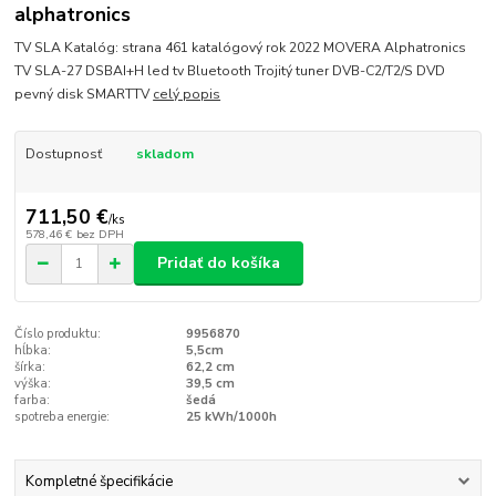
alphatronics
TV SLA Katalóg: strana 461 katalógový rok 2022 MOVERA Alphatronics
TV SLA-27 DSBAI+H led tv Bluetooth Trojitý tuner DVB-C2/T2/S DVD
pevný disk SMARTTV
celý popis
Dostupnosť
skladom
711,50 €
/
ks
578,46 €
bez DPH
Pridať do košíka
Číslo produktu:
9956870
hĺbka:
5,5cm
šírka:
62,2 cm
výška:
39,5 cm
farba:
šedá
spotreba energie:
25 kWh/1000h
Kompletné špecifikácie