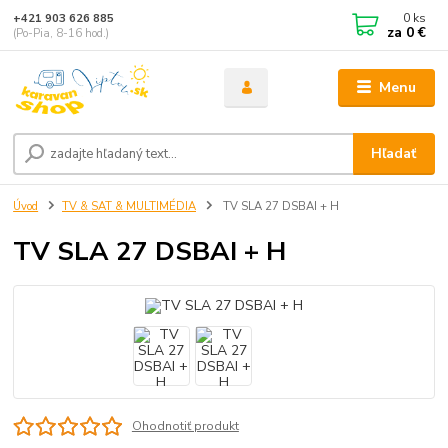
0
ks
+421 903 626 885
za
0 €
(Po-Pia, 8-16 hod.)
Menu
Hľadať
Úvod
TV & SAT & MULTIMÉDIA
TV SLA 27 DSBAI + H
TV SLA 27 DSBAI + H
Ohodnotiť produkt