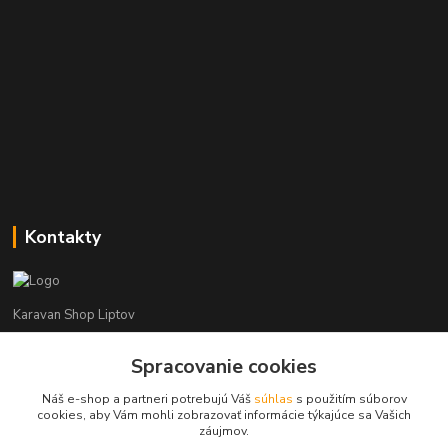
Kontakty
Karavan Shop Liptov
+421 903 626 885
Spracovanie cookies
(Po-Pia, 8-16 hod.)
Náš e-shop a partneri potrebujú Váš
súhlas
s použitím súborov
cookies, aby Vám mohli zobrazovať informácie týkajúce sa Vašich
info@karavanshopliptov.sk
záujmov.