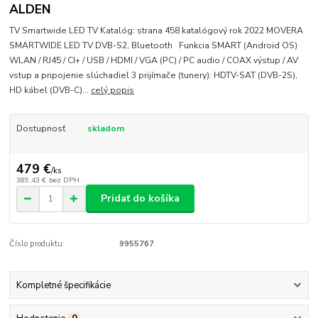
ALDEN
TV Smartwide LED TV Katalóg: strana 458 katalógový rok 2022 MOVERA
SMARTWIDE LED TV DVB-S2, Bluetooth Funkcia SMART (Android OS)
WLAN / RJ45 / CI+ / USB / HDMI / VGA (PC) / PC audio / COAX výstup / AV
vstup a pripojenie slúchadiel 3 prijímače (tunery): HDTV-SAT (DVB-2S),
HD kábel (DVB-C)...
celý popis
Dostupnosť
skladom
479 €
/
ks
389,43 €
bez DPH
Pridať do košíka
Číslo produktu:
9955767
Kompletné špecifikácie