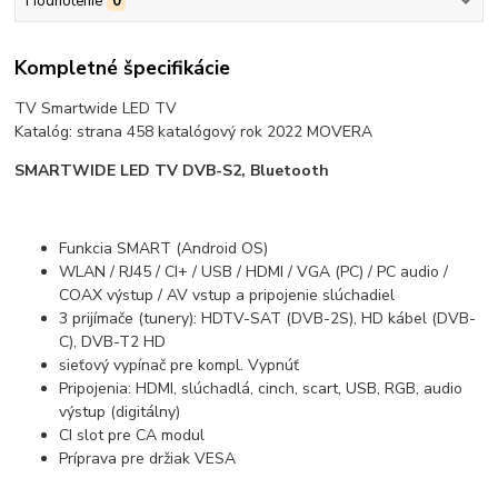
Hodnotenie
0
Kompletné špecifikácie
TV Smartwide LED TV
Katalóg: strana 458 katalógový rok 2022 MOVERA
SMARTWIDE LED TV DVB-S2, Bluetooth
Funkcia SMART (Android OS)
WLAN / RJ45 / CI+ / USB / HDMI / VGA (PC) / PC audio /
COAX výstup / AV vstup a pripojenie slúchadiel
3 prijímače (tunery): HDTV-SAT (DVB-2S), HD kábel (DVB-
C), DVB-T2 HD
sieťový vypínač pre kompl. Vypnúť
Pripojenia: HDMI, slúchadlá, cinch, scart, USB, RGB, audio
výstup (digitálny)
CI slot pre CA modul
Príprava pre držiak VESA